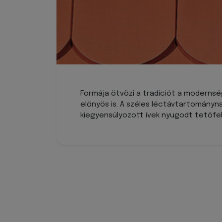
Formája ötvözi a tradíciót a modernség
előnyös is. A széles léctávtartományn
kiegyensúlyozott ívek nyugodt tetőf