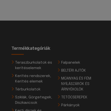
Termékkategóriák
Teraszburkolatok és
Falpanelek
kerítéselemek
BELTÉRI AJTÓK
Kerítés rendszerek,
MŰANYAG ÉS FÉM
Kerítés elemek
NYÍLÁSZÁRÓK ÉS
Térburkolatok
ÁRNYÉKOLÓK
Sziklák, Görgetegek,
TETŐCSEREPEK
Díszkavicsok
Párkányok
Kerti díszek és