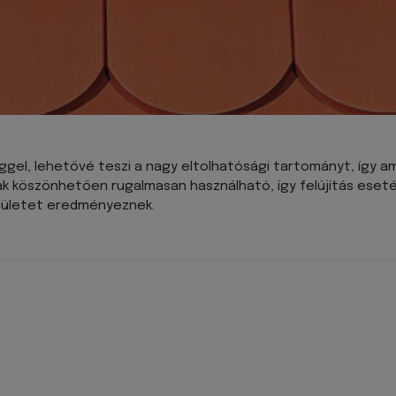
gel, lehetővé teszi a nagy eltolhatósági tartományt, így ami
ak köszönhetően rugalmasan használható, így felújítás eseté
elületet eredményeznek.