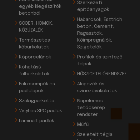
Szerkezeti
egyéb kiegészítők
építőanyagok
betonból
Habarcsok, Esztrich
SÓDER, HOMOK,
beton, Cement,
KŐZÚZALÉK
Ragasztók,
Természetes
Kőimpregnálók,
kőburkolatok
Szigetelők
Kőporcelánok
Profilok és szintező
talpak
Kőhatású
falburkolatok
HŐSZIGETELŐRENDSZEREK
Fali csempék és
Alapozók és
padlólapok
színezővakolatok
Szalagparketta
Napelemes
tetőcserép
Vinyl és SPC padlók
rendszer
Laminált padlók
Műfű
Szeletelt tégla