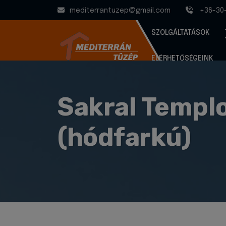
mediterrantuzep@gmail.com
+36-30
SZOLGÁLTATÁSOK
ELÉRHETŐSÉGEINK
Sakral Templ
(hódfarkú)