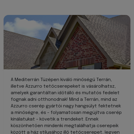
A Mediterrán Tüzépen kiváló minőségű Terrán,
illetve Azzurro tetőcserepeket is vásárolhatsz,
amelyek garantáltan időtálló és mutatós fedelet
fognak adni otthonodnak! Mind a Terrán, mind az
Azzurro cserép gyártói nagy hangsúlyt fektetnek
a minőségre, és - folyamatosan megújítva cserép
kínálatukat - követik a trendeket. Ennek
köszönhetően mindenki megtalálhatja cserepeik
között a ház stílusához illő tetőcserepet, legyen