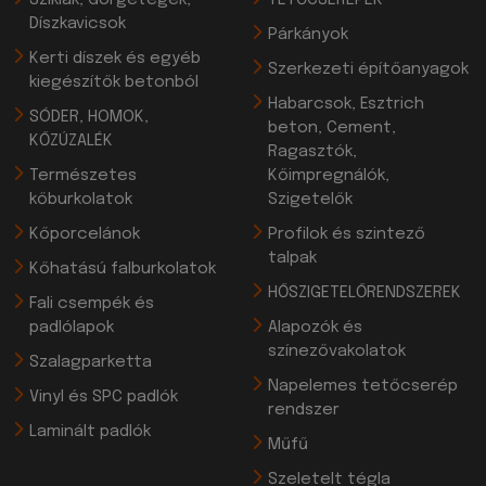
Díszkavicsok
Párkányok
Kerti díszek és egyéb
Szerkezeti építőanyagok
kiegészítők betonból
Habarcsok, Esztrich
SÓDER, HOMOK,
beton, Cement,
KŐZÚZALÉK
Ragasztók,
Természetes
Kőimpregnálók,
kőburkolatok
Szigetelők
Kőporcelánok
Profilok és szintező
talpak
Kőhatású falburkolatok
HŐSZIGETELŐRENDSZEREK
Fali csempék és
padlólapok
Alapozók és
színezővakolatok
Szalagparketta
Napelemes tetőcserép
Vinyl és SPC padlók
rendszer
Laminált padlók
Műfű
Szeletelt tégla