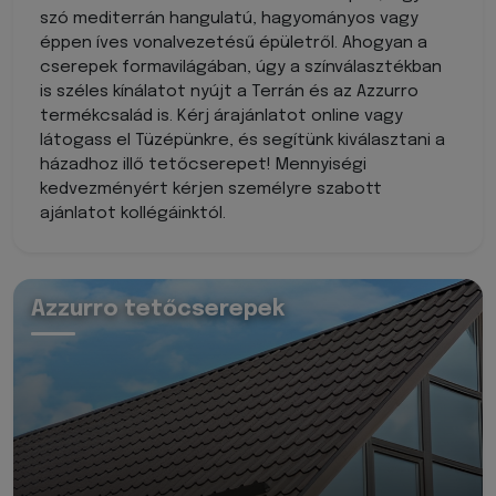
szó mediterrán hangulatú, hagyományos vagy
éppen íves vonalvezetésű épületről. Ahogyan a
cserepek formavilágában, úgy a színválasztékban
is széles kínálatot nyújt a Terrán és az Azzurro
termékcsalád is. Kérj árajánlatot online vagy
látogass el Tüzépünkre, és segítünk kiválasztani a
házadhoz illő tetőcserepet! Mennyiségi
kedvezményért kérjen személyre szabott
ajánlatot kollégáinktól.
Azzurro tetőcserepek