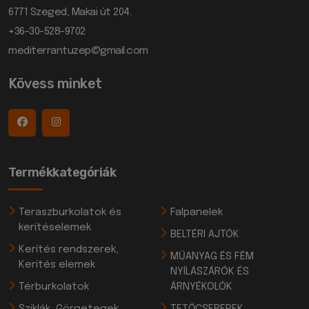
6771 Szeged, Makai út 204.
+36-30-528-9702
mediterrantuzep@gmail.com
Kövess minket
Termékkategóriák
Teraszburkolatok és
Falpanelek
kerítéselemek
BELTÉRI AJTÓK
Kerítés rendszerek,
MŰANYAG ÉS FÉM
Kerítés elemek
NYÍLÁSZÁRÓK ÉS
Térburkolatok
ÁRNYÉKOLÓK
Sziklák, Görgetegek,
TETŐCSEREPEK