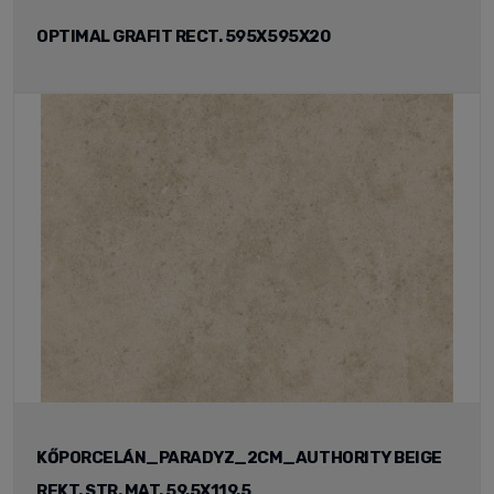
OPTIMAL GRAFIT RECT. 595X595X20
KŐPORCELÁN_PARADYZ_2CM_AUTHORITY BEIGE
REKT. STR. MAT. 59,5X119,5