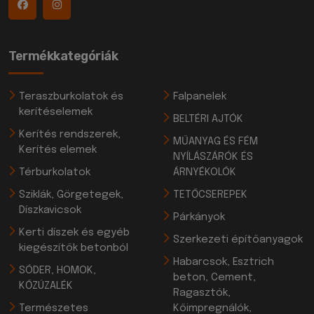
Termékkategóriák
Teraszburkolatok és
Falpanelek
kerítéselemek
BELTÉRI AJTÓK
Kerítés rendszerek,
MŰANYAG ÉS FÉM
Kerítés elemek
NYÍLÁSZÁRÓK ÉS
Térburkolatok
ÁRNYÉKOLÓK
Sziklák, Görgetegek,
TETŐCSEREPEK
Díszkavicsok
Párkányok
Kerti díszek és egyéb
Szerkezeti építőanyagok
kiegészítők betonból
Habarcsok, Esztrich
SÓDER, HOMOK,
beton, Cement,
KŐZÚZALÉK
Ragasztók,
Természetes
Kőimpregnálók,