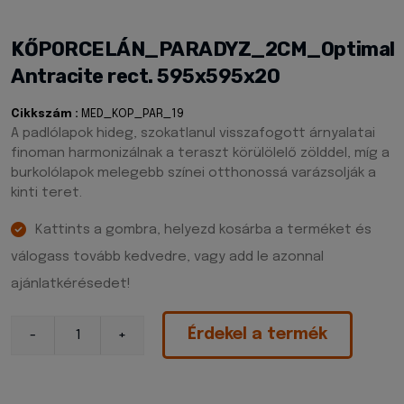
KŐPORCELÁN_PARADYZ_2CM_Optimal
Antracite rect. 595x595x20
Cikkszám :
MED_KOP_PAR_19
A padlólapok hideg, szokatlanul visszafogott árnyalatai
finoman harmonizálnak a teraszt körülölelő zölddel, míg a
burkolólapok melegebb színei otthonossá varázsolják a
kinti teret.
Kattints a gombra, helyezd kosárba a terméket és
válogass tovább kedvedre, vagy add le azonnal
ajánlatkérésedet!
Érdekel a termék