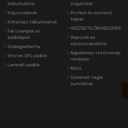
kőburkolatok
Szigetelők
Kőporcelánok
Profilok és szintező
talpak
Kőhatású falburkolatok
HŐSZIGETELŐRENDSZEREK
Fali csempék és
padlólapok
Alapozók és
színezővakolatok
Szalagparketta
Napelemes tetőcserép
Vinyl és SPC padlók
rendszer
Laminált padlók
Műfű
Szeletelt tégla
burkolatok