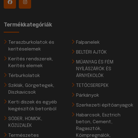
Termékkategóriák
Teraszburkolatok és
Falpanelek
kerítéselemek
BELTÉRI AJTÓK
Kerítés rendszerek,
MŰANYAG ÉS FÉM
Kerítés elemek
NYÍLÁSZÁRÓK ÉS
Térburkolatok
ÁRNYÉKOLÓK
Sziklák, Görgetegek,
TETŐCSEREPEK
Díszkavicsok
Párkányok
Kerti díszek és egyéb
Szerkezeti építőanyagok
kiegészítők betonból
Habarcsok, Esztrich
SÓDER, HOMOK,
beton, Cement,
KŐZÚZALÉK
Ragasztók,
Természetes
Kőimpregnálók,