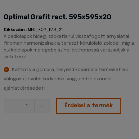
Optimal Grafit rect. 595x595x20
Cikkszám :
MED_KOP_PAR_21
A padlólapok hideg, szokatlanul visszafogott árnyalatai
finoman harmonizálnak a teraszt körülölelő zölddel, míg a
burkolólapok melegebb színei otthonossá varázsolják a
kinti teret.
Kattints a gombra, helyezd kosárba a terméket és
válogass tovább kedvedre, vagy add le azonnal
ajánlatkérésedet!
Érdekel a termék