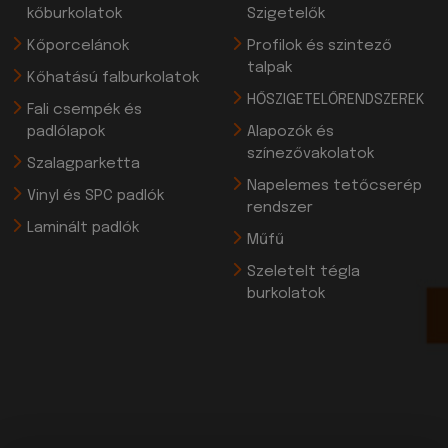
kőburkolatok
Szigetelők
Kőporcelánok
Profilok és szintező
talpak
Kőhatású falburkolatok
HŐSZIGETELŐRENDSZEREK
Fali csempék és
padlólapok
Alapozók és
színezővakolatok
Szalagparketta
Napelemes tetőcserép
Vinyl és SPC padlók
rendszer
Laminált padlók
Műfű
Szeletelt tégla
burkolatok