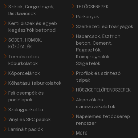
Sziklák, Görgetegek,
TETŐCSEREPEK
Díszkavicsok
Párkányok
Kerti díszek és egyéb
Szerkezeti építőanyagok
kiegészítők betonból
Habarcsok, Esztrich
SÓDER, HOMOK,
beton, Cement,
KŐZÚZALÉK
Ragasztók,
Természetes
Kőimpregnálók,
kőburkolatok
Szigetelők
Kőporcelánok
Profilok és szintező
talpak
Kőhatású falburkolatok
HŐSZIGETELŐRENDSZEREK
Fali csempék és
padlólapok
Alapozók és
színezővakolatok
Szalagparketta
Napelemes tetőcserép
Vinyl és SPC padlók
rendszer
Laminált padlók
Műfű