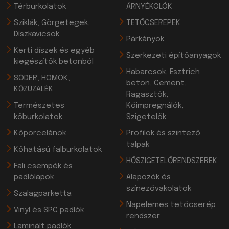
Térburkolatok
ÁRNYÉKOLÓK
Sziklák, Görgetegek,
TETŐCSEREPEK
Díszkavicsok
Párkányok
Kerti díszek és egyéb
Szerkezeti építőanyagok
kiegészítők betonból
Habarcsok, Esztrich
SÓDER, HOMOK,
beton, Cement,
KŐZÚZALÉK
Ragasztók,
Természetes
Kőimpregnálók,
kőburkolatok
Szigetelők
Kőporcelánok
Profilok és szintező
talpak
Kőhatású falburkolatok
HŐSZIGETELŐRENDSZEREK
Fali csempék és
padlólapok
Alapozók és
színezővakolatok
Szalagparketta
Napelemes tetőcserép
Vinyl és SPC padlók
rendszer
Laminált padlók