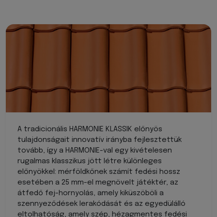
A tradicionális HARMONIE KLASSIK előnyös
tulajdonságait innovatív irányba fejlesztettük
tovább, így a HARMONIE-val egy kivételesen
rugalmas klasszikus jött létre különleges
előnyökkel: mérföldkőnek számít fedési hossz
esetében a 25 mm-el megnövelt játéktér, az
átfedő fej-hornyolás, amely kiküszöböli a
szennyeződések lerakódását és az egyedülálló
eltolhatóság, amely szép, hézagmentes fedési