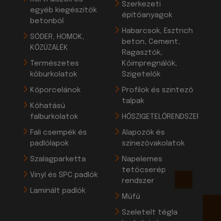
Szerkezeti
egyéb kiegészítők
építőanyagok
betonból
Habarcsok, Esztrich
SÓDER, HOMOK,
beton, Cement,
KŐZÚZALÉK
Ragasztók,
Természetes
Kőimpregnálók,
kőburkolatok
Szigetelők
Kőporcelánok
Profilok és szintező
talpak
Kőhatású
falburkolatok
HŐSZIGETELŐRENDSZEREK
Fali csempék és
Alapozók és
padlólapok
színezővakolatok
Szalagparketta
Napelemes
tetőcserép
Vinyl és SPC padlók
rendszer
Laminált padlók
Műfű
Szeletelt tégla