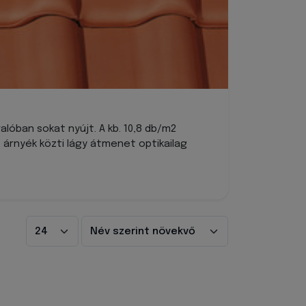
óban sokat nyújt. A kb. 10,8 db/m2
árnyék közti lágy átmenet optikailag