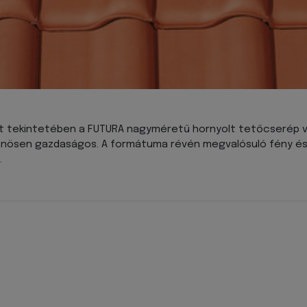
et tekintetében a FUTURA nagyméretű hornyolt tetőcserép val
önösen gazdaságos. A formátuma révén megvalósuló fény és 
.