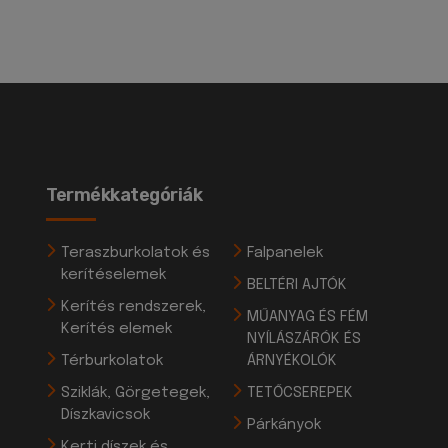
Termékkategóriák
Teraszburkolatok és
Falpanelek
kerítéselemek
BELTÉRI AJTÓK
Kerítés rendszerek,
MŰANYAG ÉS FÉM
Kerítés elemek
NYÍLÁSZÁRÓK ÉS
Térburkolatok
ÁRNYÉKOLÓK
Sziklák, Görgetegek,
TETŐCSEREPEK
Díszkavicsok
Párkányok
Kerti díszek és