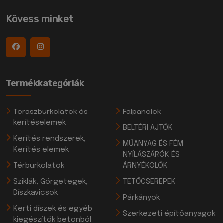
Kövess minket
Termékkategóriák
Teraszburkolatok és
Falpanelek
kerítéselemek
BELTÉRI AJTÓK
Kerítés rendszerek,
MŰANYAG ÉS FÉM
Kerítés elemek
NYÍLÁSZÁRÓK ÉS
Térburkolatok
ÁRNYÉKOLÓK
Sziklák, Görgetegek,
TETŐCSEREPEK
Díszkavicsok
Párkányok
Kerti díszek és egyéb
Szerkezeti építőanyagok
kiegészítők betonból