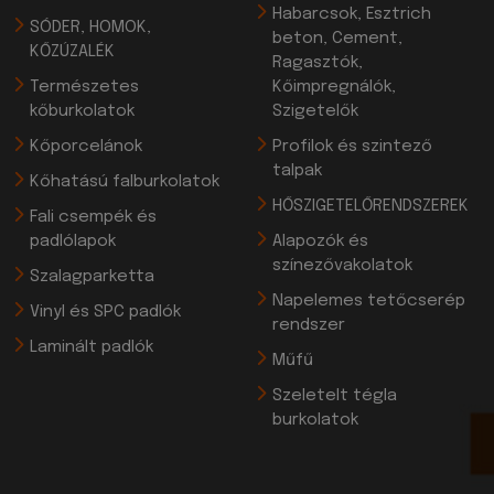
Habarcsok, Esztrich
SÓDER, HOMOK,
beton, Cement,
KŐZÚZALÉK
Ragasztók,
Természetes
Kőimpregnálók,
kőburkolatok
Szigetelők
Kőporcelánok
Profilok és szintező
talpak
Kőhatású falburkolatok
HŐSZIGETELŐRENDSZEREK
Fali csempék és
padlólapok
Alapozók és
színezővakolatok
Szalagparketta
Napelemes tetőcserép
Vinyl és SPC padlók
rendszer
Laminált padlók
Műfű
Szeletelt tégla
burkolatok