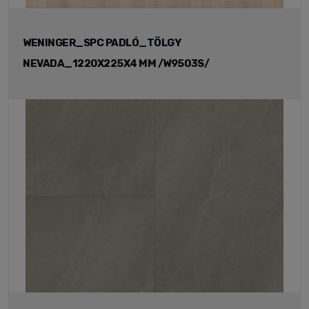
WENINGER_SPC PADLÓ_TÖLGY
NEVADA_1220X225X4 MM /W9503S/