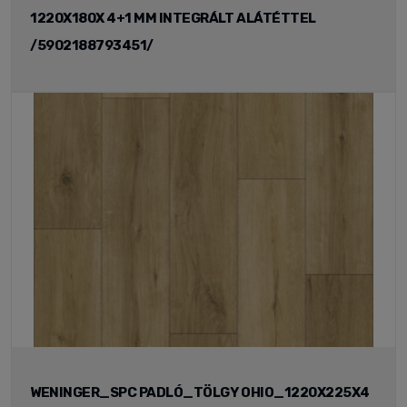
1220X180X 4+1 MM INTEGRÁLT ALÁTÉTTEL
/5902188793451/
WENINGER_SPC PADLÓ_TÖLGY OHIO_1220X225X4