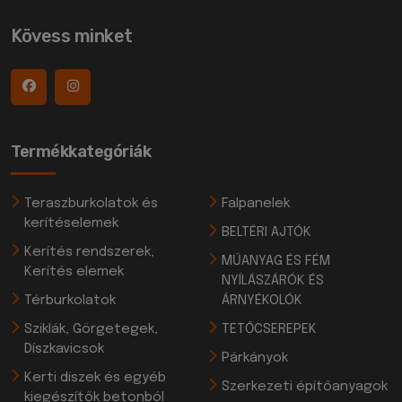
Kövess minket
Termékkategóriák
Teraszburkolatok és
Falpanelek
kerítéselemek
BELTÉRI AJTÓK
Kerítés rendszerek,
MŰANYAG ÉS FÉM
Kerítés elemek
NYÍLÁSZÁRÓK ÉS
Térburkolatok
ÁRNYÉKOLÓK
Sziklák, Görgetegek,
TETŐCSEREPEK
Díszkavicsok
Párkányok
Kerti díszek és egyéb
Szerkezeti építőanyagok
kiegészítők betonból