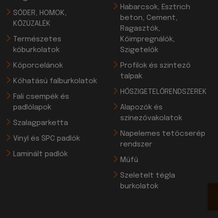
Habarcsok, Esztrich
SÓDER, HOMOK,
beton, Cement,
KŐZÚZALÉK
Ragasztók,
Természetes
Kőimpregnálók,
kőburkolatok
Szigetelők
Kőporcelánok
Profilok és szintező
talpak
Kőhatású falburkolatok
HŐSZIGETELŐRENDSZEREK
Fali csempék és
padlólapok
Alapozók és
színezővakolatok
Szalagparketta
Napelemes tetőcserép
Vinyl és SPC padlók
rendszer
Laminált padlók
Műfű
Szeletelt tégla
burkolatok