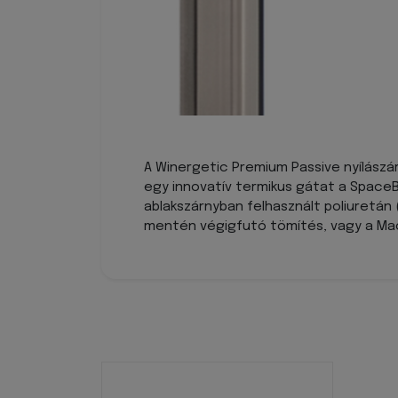
A Winergetic Premium Passive nyílászár
egy innovatív termikus gátat a SpaceBl
ablakszárnyban felhasznált poliuretán (
mentén végigfutó tömítés, vagy a Mac