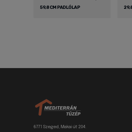
59,8 CM PADLÓLAP
29,
6771 Szeged, Makai út 204.