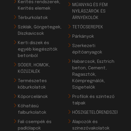
Kerítés rendszerek,
MŰANYAG ÉS FÉM
Kerítés elemek
NYÍLÁSZÁRÓK ÉS
Térburkolatok
ÁRNYÉKOLÓK
Sziklák, Görgetegek,
TETŐCSEREPEK
Díszkavicsok
Párkányok
Kerti díszek és
Szerkezeti
egyéb kiegészítők
építőanyagok
betonból
Habarcsok, Esztrich
SÓDER, HOMOK,
beton, Cement,
KŐZÚZALÉK
Ragasztók,
Természetes
Kőimpregnálók,
kőburkolatok
Szigetelők
Kőporcelánok
Profilok és szintező
talpak
Kőhatású
falburkolatok
HŐSZIGETELŐRENDSZEREK
Fali csempék és
Alapozók és
padlólapok
színezővakolatok