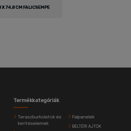
8 X 74,8 CM FALICSEMPE
Termékkategóriák
Teraszburkolatok és
Falpanelek
kerítéselemek
BELTÉRI AJTÓK