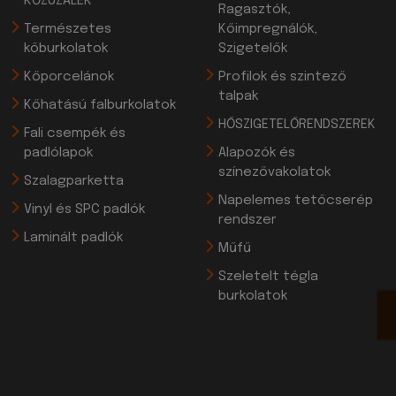
KŐZÚZALÉK
Ragasztók,
Természetes
Kőimpregnálók,
kőburkolatok
Szigetelők
Kőporcelánok
Profilok és szintező
talpak
Kőhatású falburkolatok
HŐSZIGETELŐRENDSZEREK
Fali csempék és
padlólapok
Alapozók és
színezővakolatok
Szalagparketta
Napelemes tetőcserép
Vinyl és SPC padlók
rendszer
Laminált padlók
Műfű
Szeletelt tégla
burkolatok