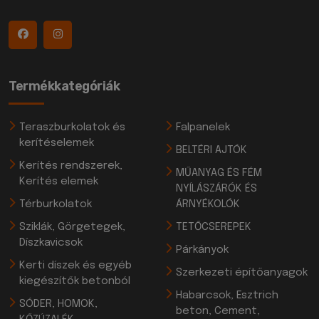
Termékkategóriák
Teraszburkolatok és
Falpanelek
kerítéselemek
BELTÉRI AJTÓK
Kerítés rendszerek,
MŰANYAG ÉS FÉM
Kerítés elemek
NYÍLÁSZÁRÓK ÉS
Térburkolatok
ÁRNYÉKOLÓK
Sziklák, Görgetegek,
TETŐCSEREPEK
Díszkavicsok
Párkányok
Kerti díszek és egyéb
Szerkezeti építőanyagok
kiegészítők betonból
Habarcsok, Esztrich
SÓDER, HOMOK,
beton, Cement,