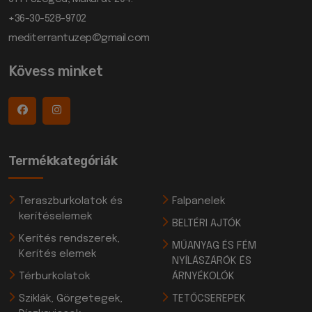
+36-30-528-9702
mediterrantuzep@gmail.com
Kövess minket
Termékkategóriák
Teraszburkolatok és
Falpanelek
kerítéselemek
BELTÉRI AJTÓK
Kerítés rendszerek,
MŰANYAG ÉS FÉM
Kerítés elemek
NYÍLÁSZÁRÓK ÉS
Térburkolatok
ÁRNYÉKOLÓK
Sziklák, Görgetegek,
TETŐCSEREPEK