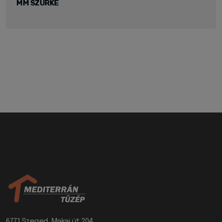
MM SZÜRKE
6771 Szeged, Makai út 204.