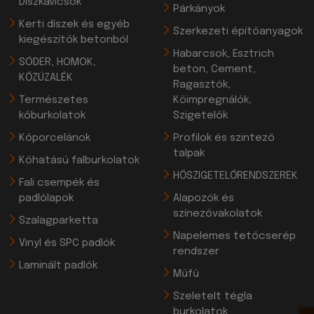
Díszkavicsok
Párkányok
Kerti díszek és egyéb
Szerkezeti építőanyagok
kiegészítők betonból
Habarcsok, Esztrich
SÓDER, HOMOK,
beton, Cement,
KŐZÚZALÉK
Ragasztók,
Természetes
Kőimpregnálók,
kőburkolatok
Szigetelők
Kőporcelánok
Profilok és szintező
talpak
Kőhatású falburkolatok
HŐSZIGETELŐRENDSZEREK
Fali csempék és
padlólapok
Alapozók és
színezővakolatok
Szalagparketta
Napelemes tetőcserép
Vinyl és SPC padlók
rendszer
Laminált padlók
Műfű
Szeletelt tégla
burkolatok