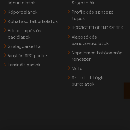
kőburkolatok
Szigetelők
Kőporcelánok
Profilok és szintező
talpak
Kőhatású falburkolatok
HŐSZIGETELŐRENDSZEREK
Fali csempék és
padlólapok
Alapozók és
színezővakolatok
Szalagparketta
Napelemes tetőcserép
Vinyl és SPC padlók
rendszer
Laminált padlók
Műfű
Szeletelt tégla
burkolatok