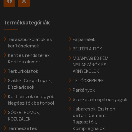
Termékkategóriák
Teraszburkolatok és
Falpanelek
kerítéselemek
BELTÉRI AJTÓK
Kerítés rendszerek,
MŰANYAG ÉS FÉM
Kerítés elemek
NYÍLÁSZÁRÓK ÉS
Térburkolatok
ÁRNYÉKOLÓK
Sziklák, Görgetegek,
TETŐCSEREPEK
Díszkavicsok
Párkányok
Kerti díszek és egyéb
Szerkezeti építőanyagok
kiegészítők betonból
Habarcsok, Esztrich
SÓDER, HOMOK,
beton, Cement,
KŐZÚZALÉK
Ragasztók,
Természetes
Kőimpregnálók,