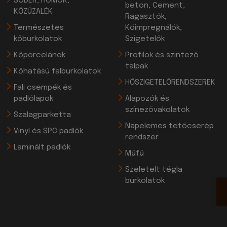
SÓDER, HOMOK,
beton, Cement,
KŐZÚZALÉK
Ragasztók,
Természetes
Kőimpregnálók,
kőburkolatok
Szigetelők
Kőporcelánok
Profilok és szintező
talpak
Kőhatású falburkolatok
HŐSZIGETELŐRENDSZEREK
Fali csempék és
padlólapok
Alapozók és
színezővakolatok
Szalagparketta
Napelemes tetőcserép
Vinyl és SPC padlók
rendszer
Laminált padlók
Műfű
Szeletelt tégla
burkolatok