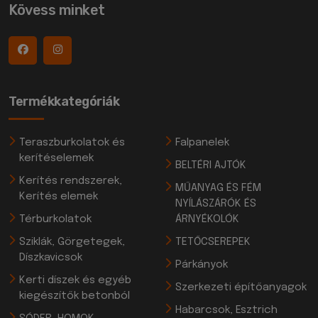
Kövess minket
Termékkategóriák
Teraszburkolatok és
Falpanelek
kerítéselemek
BELTÉRI AJTÓK
Kerítés rendszerek,
MŰANYAG ÉS FÉM
Kerítés elemek
NYÍLÁSZÁRÓK ÉS
Térburkolatok
ÁRNYÉKOLÓK
Sziklák, Görgetegek,
TETŐCSEREPEK
Díszkavicsok
Párkányok
Kerti díszek és egyéb
Szerkezeti építőanyagok
kiegészítők betonból
Habarcsok, Esztrich