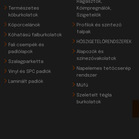
Ragasztók,
Természetes
Kőimpregnálók,
kőburkolatok
Szigetelők
Kőporcelánok
Profilok és szintező
talpak
Kőhatású falburkolatok
HŐSZIGETELŐRENDSZEREK
Fali csempék és
padlólapok
Alapozók és
színezővakolatok
Szalagparketta
Napelemes tetőcserép
Vinyl és SPC padlók
rendszer
Laminált padlók
Műfű
Szeletelt tégla
burkolatok