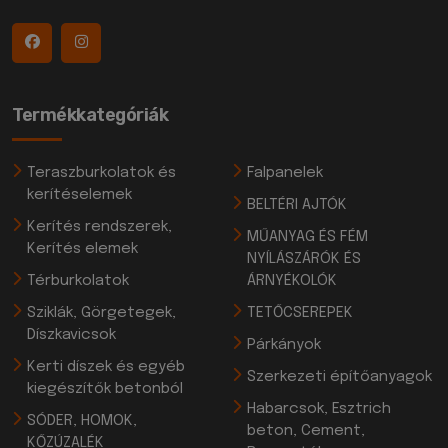
Termékkategóriák
Teraszburkolatok és
Falpanelek
kerítéselemek
BELTÉRI AJTÓK
Kerítés rendszerek,
MŰANYAG ÉS FÉM
Kerítés elemek
NYÍLÁSZÁRÓK ÉS
Térburkolatok
ÁRNYÉKOLÓK
Sziklák, Görgetegek,
TETŐCSEREPEK
Díszkavicsok
Párkányok
Kerti díszek és egyéb
Szerkezeti építőanyagok
kiegészítők betonból
Habarcsok, Esztrich
SÓDER, HOMOK,
beton, Cement,
KŐZÚZALÉK