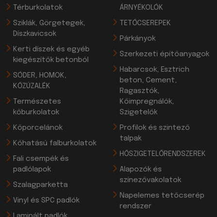
Térburkolatok
ÁRNYÉKOLÓK
Sziklák, Görgetegek,
TETŐCSEREPEK
Díszkavicsok
Párkányok
Kerti díszek és egyéb
Szerkezeti építőanyagok
kiegészítők betonból
Habarcsok, Esztrich
SÓDER, HOMOK,
beton, Cement,
KŐZÚZALÉK
Ragasztók,
Természetes
Kőimpregnálók,
kőburkolatok
Szigetelők
Kőporcelánok
Profilok és szintező
talpak
Kőhatású falburkolatok
HŐSZIGETELŐRENDSZEREK
Fali csempék és
padlólapok
Alapozók és
színezővakolatok
Szalagparketta
Napelemes tetőcserép
Vinyl és SPC padlók
rendszer
Laminált padlók