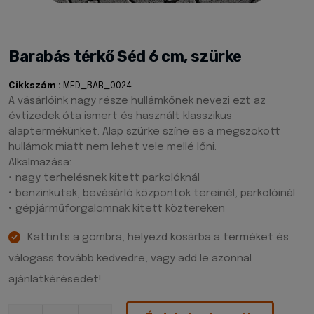
Barabás térkő Séd 6 cm, szürke
Cikkszám :
MED_BAR_0024
A vásárlóink nagy része hullámkőnek nevezi ezt az
évtizedek óta ismert és használt klasszikus
alaptermékünket. Alap szürke színe es a megszokott
hullámok miatt nem lehet vele mellé lőni.
Alkalmazása:
• nagy terhelésnek kitett parkolóknál
• benzinkutak, bevásárló központok tereinél, parkolóinál
• gépjárműforgalomnak kitett köztereken
Kattints a gombra, helyezd kosárba a terméket és
válogass tovább kedvedre, vagy add le azonnal
ajánlatkérésedet!