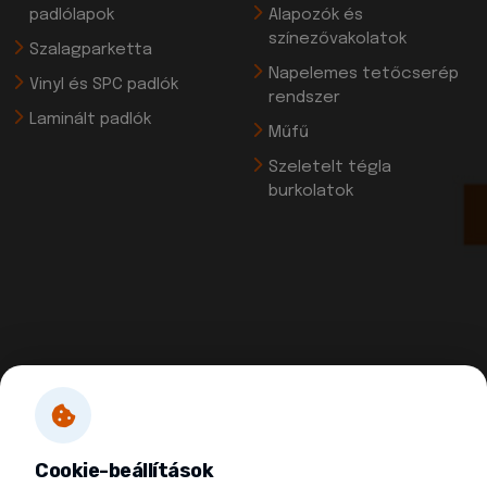
padlólapok
Alapozók és
színezővakolatok
Szalagparketta
Napelemes tetőcserép
Vinyl és SPC padlók
rendszer
Laminált padlók
Műfű
Szeletelt tégla
burkolatok
Cookie-beállítások