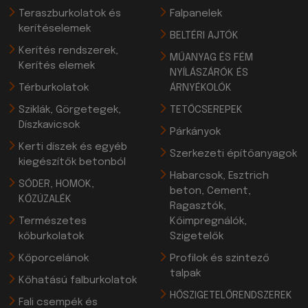
Teraszburkolatok és
Falpanelek
kerítéselemek
BELTÉRI AJTÓK
Kerítés rendszerek,
MŰANYAG ÉS FÉM
Kerítés elemek
NYÍLÁSZÁRÓK ÉS
Térburkolatok
ÁRNYÉKOLÓK
Sziklák, Görgetegek,
TETŐCSEREPEK
Díszkavicsok
Párkányok
Kerti díszek és egyéb
Szerkezeti építőanyagok
kiegészítők betonból
Habarcsok, Esztrich
SÓDER, HOMOK,
beton, Cement,
KŐZÚZALÉK
Ragasztók,
Természetes
Kőimpregnálók,
kőburkolatok
Szigetelők
Kőporcelánok
Profilok és szintező
talpak
Kőhatású falburkolatok
HŐSZIGETELŐRENDSZEREK
Fali csempék és