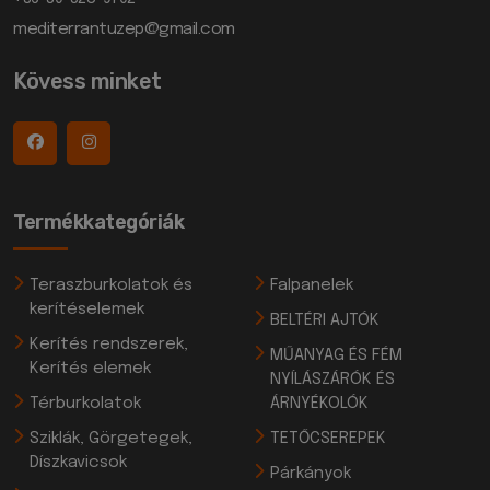
mediterrantuzep@gmail.com
Kövess minket
Termékkategóriák
Teraszburkolatok és
Falpanelek
kerítéselemek
BELTÉRI AJTÓK
Kerítés rendszerek,
MŰANYAG ÉS FÉM
Kerítés elemek
NYÍLÁSZÁRÓK ÉS
Térburkolatok
ÁRNYÉKOLÓK
Sziklák, Görgetegek,
TETŐCSEREPEK
Díszkavicsok
Párkányok