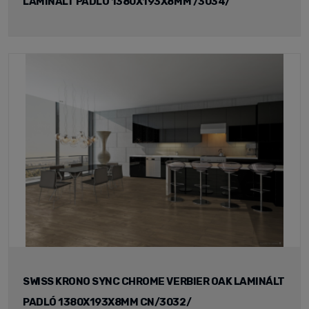
LAMINÁLT PADLÓ 1380X193X8MM /3034/
SWISS KRONO SYNC CHROME VERBIER OAK LAMINÁLT
PADLÓ 1380X193X8MM CN/3032/