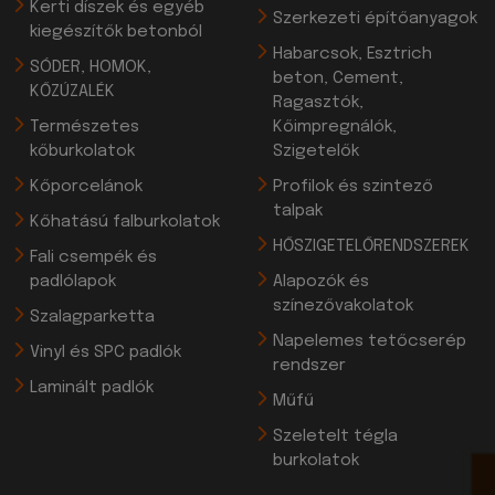
Kerti díszek és egyéb
Szerkezeti építőanyagok
kiegészítők betonból
Habarcsok, Esztrich
SÓDER, HOMOK,
beton, Cement,
KŐZÚZALÉK
Ragasztók,
Természetes
Kőimpregnálók,
kőburkolatok
Szigetelők
Kőporcelánok
Profilok és szintező
talpak
Kőhatású falburkolatok
HŐSZIGETELŐRENDSZEREK
Fali csempék és
padlólapok
Alapozók és
színezővakolatok
Szalagparketta
Napelemes tetőcserép
Vinyl és SPC padlók
rendszer
Laminált padlók
Műfű
Szeletelt tégla
burkolatok