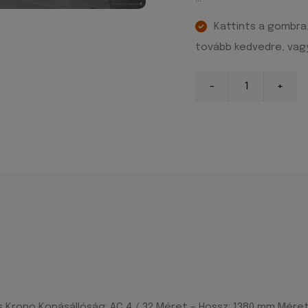
Kattints a gombra
tovább kedvedre, vagy
s Krono Kopásállóság: AC 4 / 32 Méret – Hossz: 1380 mm Mére