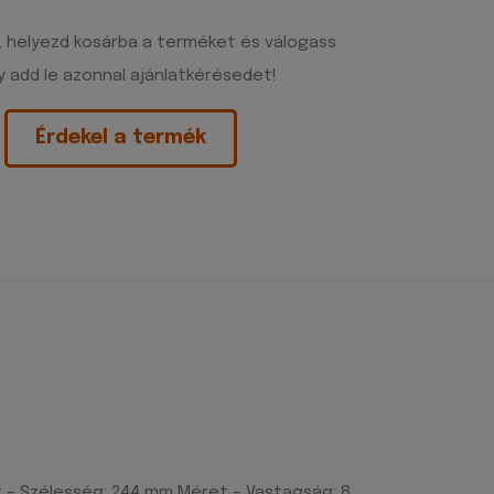
, helyezd kosárba a terméket és válogass
 add le azonnal ajánlatkérésedet!
Érdekel a termék
t – Szélesség: 244 mm Méret – Vastagság: 8