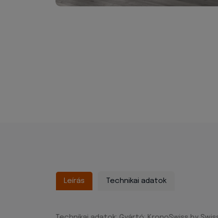
Leírás
Technikai adatok
Technikai adatok: Gyártó: KronoSwiss by Swis