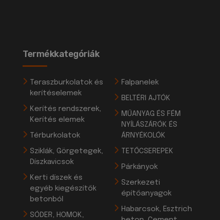
Termékkategóriák
Teraszburkolatok és
Falpanelek
kerítéselemek
BELTÉRI AJTÓK
Kerítés rendszerek,
MŰANYAG ÉS FÉM
Kerítés elemek
NYÍLÁSZÁRÓK ÉS
Térburkolatok
ÁRNYÉKOLÓK
Sziklák, Görgetegek,
TETŐCSEREPEK
Díszkavicsok
Párkányok
Kerti díszek és
Szerkezeti
egyéb kiegészítők
építőanyagok
betonból
Habarcsok, Esztrich
SÓDER, HOMOK,