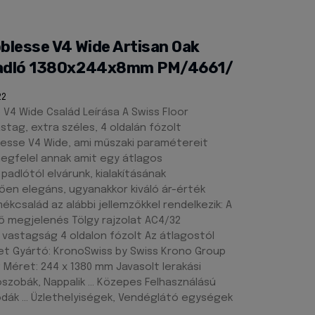
blesse V4 Wide Artisan Oak
 padló 1380x244x8mm PM/4661/
22
 V4 Wide Család Leírása A Swiss Floor
astag, extra széles, 4 oldalán fózolt
esse V4 Wide, ami műszaki paramétereit
egfelel annak amit egy átlagos
 padlótól elvárunk, kialakításának
en elegáns, ugyanakkor kiváló ár-érték
mékcsalád az alábbi jellemzőkkel rendelkezik: A
 megjelenés Tölgy rajzolat AC4/32
vastagság 4 oldalon fózolt Az átlagostól
et Gyártó: KronoSwiss by Swiss Krono Group
 Méret: 244 x 1380 mm Javasolt lerakási
lószobák, Nappalik … Közepes Felhasználású
rodák … Üzlethelyiségek, Vendéglátó egységek