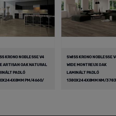
SS KRONO NOBLESSE V4
SWISS KRONO NOBLESSE V
E ARTISAN OAK NATURAL
WIDE MONTREUX OAK
INÁLT PADLÓ
LAMINÁLT PADLÓ
80X244X8MM PM/4660/
1380X244X8MM NM/3783