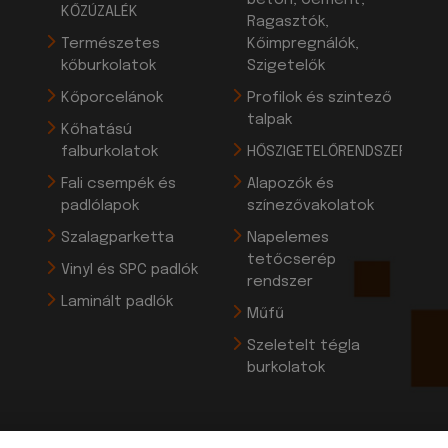
beton, Cement,
KŐZÚZALÉK
Ragasztók,
Természetes
Kőimpregnálók,
kőburkolatok
Szigetelők
Kőporcelánok
Profilok és szintező
talpak
Kőhatású
falburkolatok
HŐSZIGETELŐRENDSZEREK
Fali csempék és
Alapozók és
padlólapok
színezővakolatok
Szalagparketta
Napelemes
tetőcserép
Vinyl és SPC padlók
rendszer
Laminált padlók
Műfű
Szeletelt tégla
burkolatok