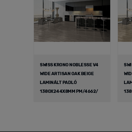
SWISS KRONO NOBLESSE V4
SWI
WIDE ARTISAN OAK BEIGE
WID
LAMINÁLT PADLÓ
LAM
1380X244X8MM PM/4662/
13