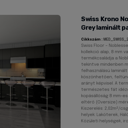
Swiss Krono No
Grey laminált
Cikkszám :
MED_SWISS_
Swiss Floor – Noblesse
kollekció alap, 8 mm v
termékcsaládja a Nobl
tekintve mindenben m
felhasználású laminált
köszönhetően, feltünő
arányt képvisel. A ter
természetes fát idéző
kopásállóság 8 mm-es 
eltérő (Oversize) mér
Kiszerelés: 2,02m²/csg
helyek: Lakóterek, Há
Közületi helységek, i
…