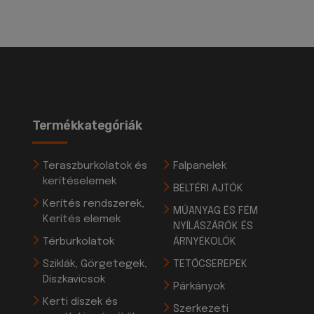
Termékkategóriák
Teraszburkolatok és
Falpanelek
kerítéselemek
BELTÉRI AJTÓK
Kerítés rendszerek,
MŰANYAG ÉS FÉM
Kerítés elemek
NYÍLÁSZÁRÓK ÉS
Térburkolatok
ÁRNYÉKOLÓK
Sziklák, Görgetegek,
TETŐCSEREPEK
Díszkavicsok
Párkányok
Kerti díszek és
Szerkezeti