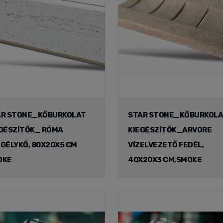
AR STONE_KŐBURKOLAT
STAR STONE_KŐBURKOL
GÉSZÍTŐK_ RÓMA
KIEGÉSZÍTŐK_ARVORE
GÉLYKŐ, 80X20X5 CM
VÍZELVEZETŐ FEDÉL,
OKE
40X20X3 CM,SMOKE