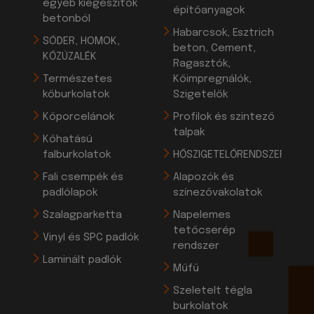
egyéb kiegészítők
építőanyagok
betonból
Habarcsok, Esztrich
SÓDER, HOMOK,
beton, Cement,
KŐZÚZALÉK
Ragasztók,
Természetes
Kőimpregnálók,
kőburkolatok
Szigetelők
Kőporcelánok
Profilok és szintező
talpak
Kőhatású
falburkolatok
HŐSZIGETELŐRENDSZEREK
Fali csempék és
Alapozók és
padlólapok
színezővakolatok
Szalagparketta
Napelemes
tetőcserép
Vinyl és SPC padlók
rendszer
Laminált padlók
Műfű
Szeletelt tégla
burkolatok