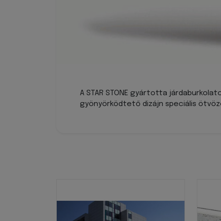
A STAR STONE gyártotta járdaburkola
gyönyörködtető dizájn speciális ötvö