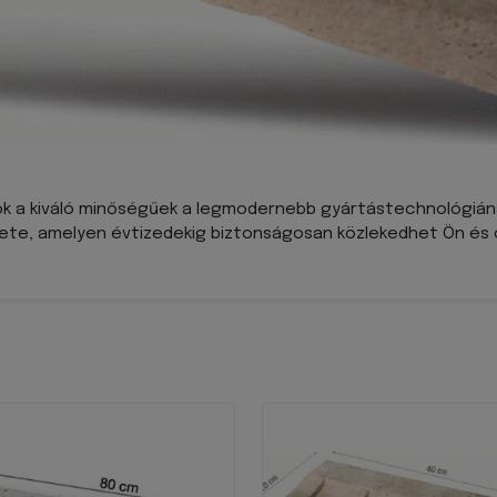
tok a kiváló minőségűek a legmodernebb gyártástechnológi
zete, amelyen évtizedekig biztonságosan közlekedhet Ön és 