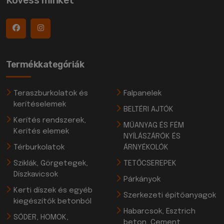
Termékkategóriák
Teraszburkolatok és
Falpanelek
kerítéselemek
BELTÉRI AJTÓK
Kerítés rendszerek,
MŰANYAG ÉS FÉM
Kerítés elemek
NYÍLÁSZÁRÓK ÉS
Térburkolatok
ÁRNYÉKOLÓK
Sziklák, Görgetegek,
TETŐCSEREPEK
Díszkavicsok
Párkányok
Kerti díszek és egyéb
Szerkezeti építőanyagok
kiegészítők betonból
Habarcsok, Esztrich
SÓDER, HOMOK,
beton, Cement,