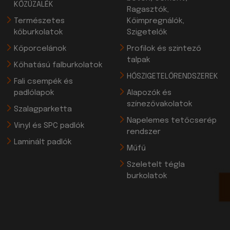
KŐZÚZALÉK
Ragasztók,
Természetes
Kőimpregnálók,
kőburkolatok
Szigetelők
Kőporcelánok
Profilok és szintező
talpak
Kőhatású falburkolatok
HŐSZIGETELŐRENDSZEREK
Fali csempék és
padlólapok
Alapozók és
színezővakolatok
Szalagparketta
Napelemes tetőcserép
Vinyl és SPC padlók
rendszer
Laminált padlók
Műfű
Szeletelt tégla
burkolatok