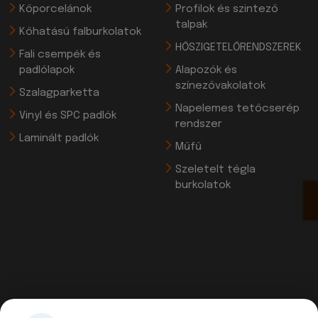
Kőporcelánok
Profilok és szintező
talpak
Kőhatású falburkolatok
HŐSZIGETELŐRENDSZEREK
Fali csempék és
padlólapok
Alapozók és
színezővakolatok
Szalagparketta
Napelemes tetőcserép
Vinyl és SPC padlók
rendszer
Laminált padlók
Műfű
Szeletelt tégla
burkolatok