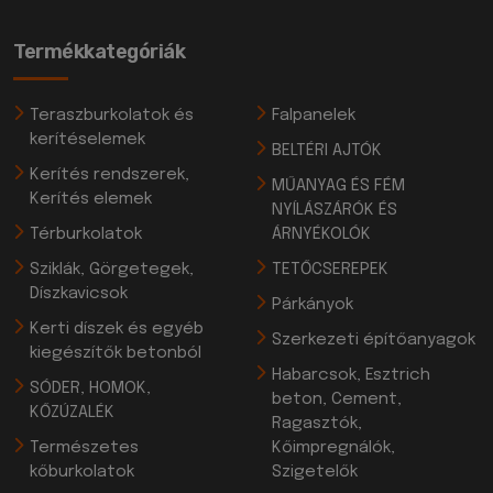
Termékkategóriák
Teraszburkolatok és
Falpanelek
kerítéselemek
BELTÉRI AJTÓK
Kerítés rendszerek,
MŰANYAG ÉS FÉM
Kerítés elemek
NYÍLÁSZÁRÓK ÉS
Térburkolatok
ÁRNYÉKOLÓK
Sziklák, Görgetegek,
TETŐCSEREPEK
Díszkavicsok
Párkányok
Kerti díszek és egyéb
Szerkezeti építőanyagok
kiegészítők betonból
Habarcsok, Esztrich
SÓDER, HOMOK,
beton, Cement,
KŐZÚZALÉK
Ragasztók,
Természetes
Kőimpregnálók,
kőburkolatok
Szigetelők