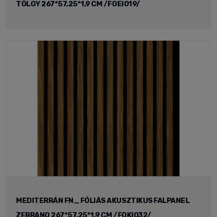
TÖLGY 267*57,25*1,9 CM /FOEI019/
MEDITERRÁN FN_ FÓLIÁS AKUSZTIKUS FALPANEL
ZEBRANO 267*57,25*1,9 CM /FOKI032/