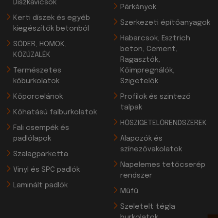
Díszkavicsok
Párkányok
Kerti díszek és egyéb
Szerkezeti építőanyagok
kiegészítők betonból
Habarcsok, Esztrich
SÓDER, HOMOK,
beton, Cement,
KŐZÚZALÉK
Ragasztók,
Természetes
Kőimpregnálók,
kőburkolatok
Szigetelők
Kőporcelánok
Profilok és szintező
talpak
Kőhatású falburkolatok
HŐSZIGETELŐRENDSZEREK
Fali csempék és
padlólapok
Alapozók és
színezővakolatok
Szalagparketta
Napelemes tetőcserép
Vinyl és SPC padlók
rendszer
Laminált padlók
Műfű
Szeletelt tégla
burkolatok