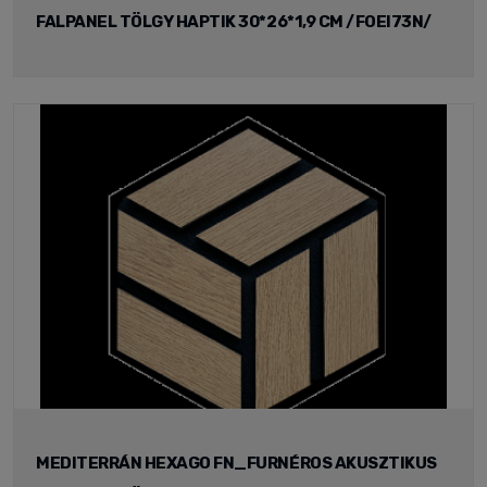
FALPANEL TÖLGY HAPTIK 30*26*1,9 CM /FOEI73N/
MEDITERRÁN HEXAGO FN_FURNÉROS AKUSZTIKUS