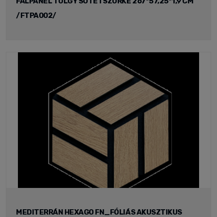
FALPANEL TÖLGY SÖTÉTSZÜRKE 267*57,25*1,9 CM
/FTPA002/
MEDITERRÁN HEXAGO FN_FÓLIÁS AKUSZTIKUS