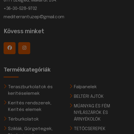
6771 Szeged, Makai út 204.
+36-30-528-9702
mediterrantuzep@gmail.com
Kövess minket
Termékkategóriák
Teraszburkolatok és
Falpanelek
kerítéselemek
BELTÉRI AJTÓK
Kerítés rendszerek,
MŰANYAG ÉS FÉM
Kerítés elemek
NYÍLÁSZÁRÓK ÉS
Térburkolatok
ÁRNYÉKOLÓK
Sziklák, Görgetegek,
TETŐCSEREPEK