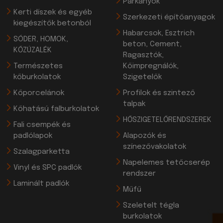
Párkányok
Kerti díszek és egyéb
Szerkezeti építőanyagok
kiegészítők betonból
Habarcsok, Esztrich
SÓDER, HOMOK,
beton, Cement,
KŐZÚZALÉK
Ragasztók,
Természetes
Kőimpregnálók,
kőburkolatok
Szigetelők
Kőporcelánok
Profilok és szintező
talpak
Kőhatású falburkolatok
HŐSZIGETELŐRENDSZEREK
Fali csempék és
padlólapok
Alapozók és
színezővakolatok
Szalagparketta
Napelemes tetőcserép
Vinyl és SPC padlók
rendszer
Laminált padlók
Műfű
Szeletelt tégla
burkolatok