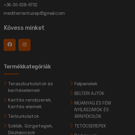
+36-30-528-9702
mediterrantuzep@gmail.com
Kövess minket
Termékkategóriák
Teraszburkolatok és
Falpanelek
kerítéselemek
BELTÉRI AJTÓK
Kerítés rendszerek,
MŰANYAG ÉS FÉM
Kerítés elemek
NYÍLÁSZÁRÓK ÉS
Térburkolatok
ÁRNYÉKOLÓK
Sziklák, Görgetegek,
TETŐCSEREPEK
Díszkavicsok