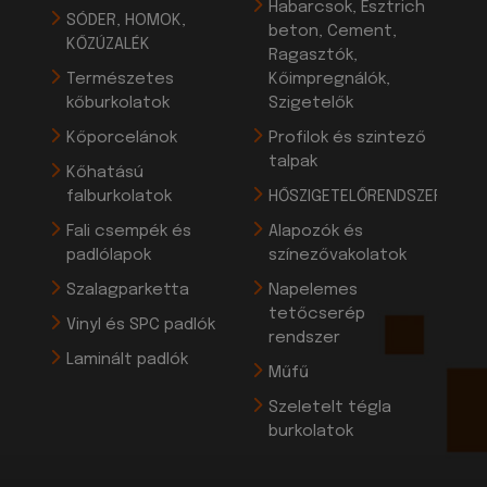
Habarcsok, Esztrich
SÓDER, HOMOK,
beton, Cement,
KŐZÚZALÉK
Ragasztók,
Természetes
Kőimpregnálók,
kőburkolatok
Szigetelők
Kőporcelánok
Profilok és szintező
talpak
Kőhatású
falburkolatok
HŐSZIGETELŐRENDSZEREK
Fali csempék és
Alapozók és
padlólapok
színezővakolatok
Szalagparketta
Napelemes
tetőcserép
Vinyl és SPC padlók
rendszer
Laminált padlók
Műfű
Szeletelt tégla
burkolatok