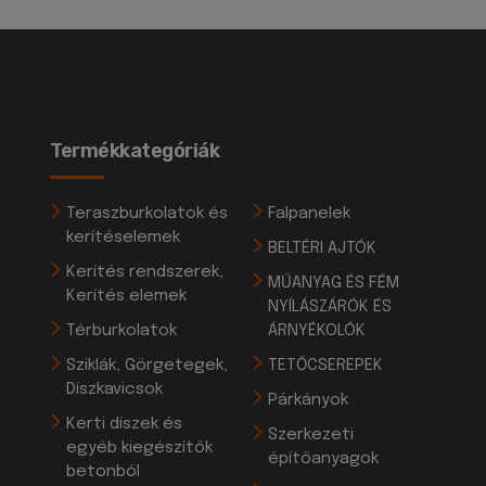
Termékkategóriák
Teraszburkolatok és
Falpanelek
kerítéselemek
BELTÉRI AJTÓK
Kerítés rendszerek,
MŰANYAG ÉS FÉM
Kerítés elemek
NYÍLÁSZÁRÓK ÉS
Térburkolatok
ÁRNYÉKOLÓK
Sziklák, Görgetegek,
TETŐCSEREPEK
Díszkavicsok
Párkányok
Kerti díszek és
Szerkezeti
egyéb kiegészítők
építőanyagok
betonból