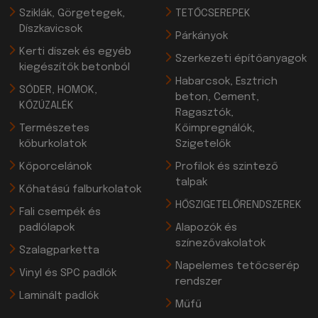
Sziklák, Görgetegek,
TETŐCSEREPEK
Díszkavicsok
Párkányok
Kerti díszek és egyéb
Szerkezeti építőanyagok
kiegészítők betonból
Habarcsok, Esztrich
SÓDER, HOMOK,
beton, Cement,
KŐZÚZALÉK
Ragasztók,
Természetes
Kőimpregnálók,
kőburkolatok
Szigetelők
Kőporcelánok
Profilok és szintező
talpak
Kőhatású falburkolatok
HŐSZIGETELŐRENDSZEREK
Fali csempék és
padlólapok
Alapozók és
színezővakolatok
Szalagparketta
Napelemes tetőcserép
Vinyl és SPC padlók
rendszer
Laminált padlók
Műfű