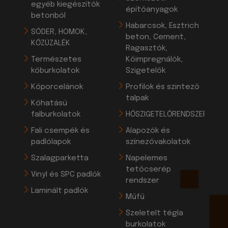
egyéb kiegészítők
építőanyagok
betonból
Habarcsok, Esztrich
SÓDER, HOMOK,
beton, Cement,
KŐZÚZALÉK
Ragasztók,
Természetes
Kőimpregnálók,
kőburkolatok
Szigetelők
Kőporcelánok
Profilok és szintező
talpak
Kőhatású
falburkolatok
HŐSZIGETELŐRENDSZEREK
Fali csempék és
Alapozók és
padlólapok
színezővakolatok
Szalagparketta
Napelemes
tetőcserép
Vinyl és SPC padlók
rendszer
Laminált padlók
Műfű
Szeletelt tégla
burkolatok