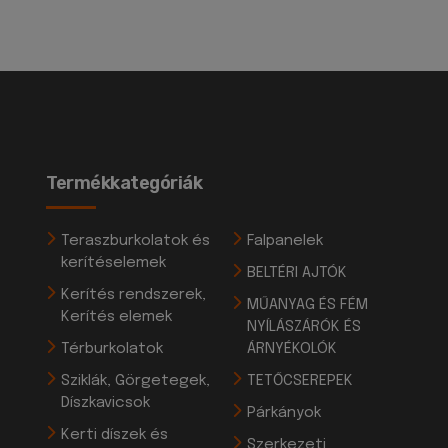
Termékkategóriák
Teraszburkolatok és
Falpanelek
kerítéselemek
BELTÉRI AJTÓK
Kerítés rendszerek,
MŰANYAG ÉS FÉM
Kerítés elemek
NYÍLÁSZÁRÓK ÉS
Térburkolatok
ÁRNYÉKOLÓK
Sziklák, Görgetegek,
TETŐCSEREPEK
Díszkavicsok
Párkányok
Kerti díszek és
Szerkezeti