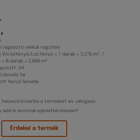
r
14
m
 ragasztó nélküli rögzítés
Vörösfenyő/Lucfenyő = 7 darab = 3,276 m², 1
= 8 darab = 3,686 m²
lajozott, V4
tűlevelű fa
tt fenyő lamella
, helyezd kosárba a terméket és válogass
 add le azonnal ajánlatkérésedet!
Érdekel a termék