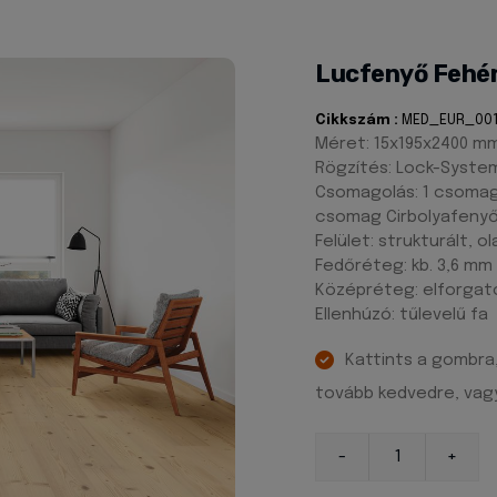
Lucfenyő Fehé
Cikkszám :
MED_EUR_00
Méret: 15x195x2400 m
Rögzítés: Lock-System
Csomagolás: 1 csomag 
csomag Cirbolyafenyő 
Felület: strukturált, o
Fedőréteg: kb. 3,6 mm 
Középréteg: elforgato
Ellenhúzó: tűlevelű fa
Kattints a gombra
tovább kedvedre, vagy