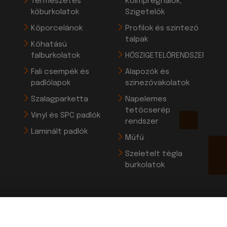
Természetes
Kőimpregnálók,
kőburkolatok
Szigetelők
Kőporcelánok
Profilok és szintező
talpak
Kőhatású
falburkolatok
HŐSZIGETELŐRENDSZEREK
Fali csempék és
Alapozók és
padlólapok
színezővakolatok
Szalagparketta
Napelemes
tetőcserép
Vinyl és SPC padlók
rendszer
Laminált padlók
Műfű
Szeletelt tégla
burkolatok