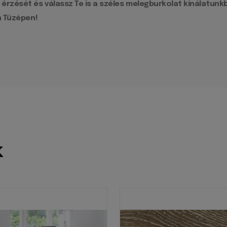
zését és válassz Te is a széles melegburkolat kínálatunkbó
n Tüzépen!
k