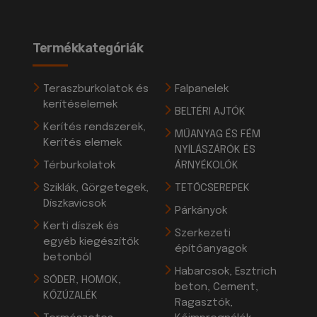
Termékkategóriák
Teraszburkolatok és
Falpanelek
kerítéselemek
BELTÉRI AJTÓK
Kerítés rendszerek,
MŰANYAG ÉS FÉM
Kerítés elemek
NYÍLÁSZÁRÓK ÉS
Térburkolatok
ÁRNYÉKOLÓK
Sziklák, Görgetegek,
TETŐCSEREPEK
Díszkavicsok
Párkányok
Kerti díszek és
Szerkezeti
egyéb kiegészítők
építőanyagok
betonból
Habarcsok, Esztrich
SÓDER, HOMOK,
beton, Cement,
KŐZÚZALÉK
Ragasztók,