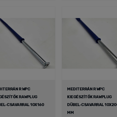
ITERRÁN R WPC
MEDITERRÁN R WPC
GÉSZÍTŐK RAWPLUG
KIEGÉSZÍTŐK RAWPLUG
EL-CSAVARRAL 10X160
DÜBEL-CSAVARRAL 10X20
MM