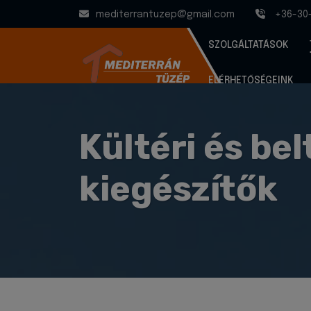
mediterrantuzep@gmail.com
+36-30
SZOLGÁLTATÁSOK
ELÉRHETŐSÉGEINK
Kültéri és be
kiegészítők