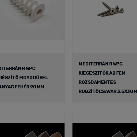
MEDITERRÁN R WPC
ITERRÁN R WPC
KIEGÉSZÍTŐK A2 FÉM
GÉSZÍTŐ FID90 DÜBEL
ROZSDAMENTES
NYAG FEHÉR 90 MM
RÖGZÍTŐCSAVAR 3,5X30 