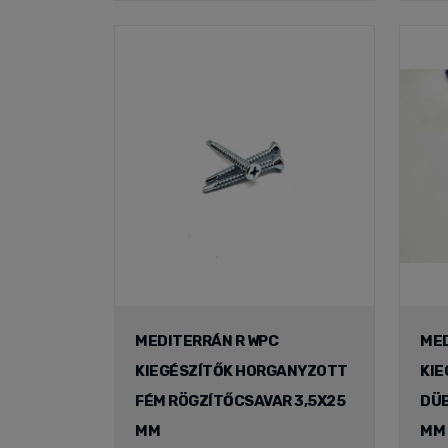
MEDITERRÁN R WPC
MED
KIEGÉSZÍTŐK HORGANYZOTT
KIE
FÉM RÖGZÍTŐCSAVAR 3,5X25
DÜB
MM
MM