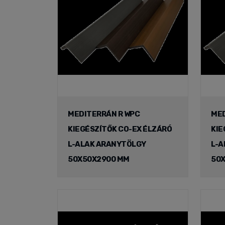
MEDITERRÁN R WPC
MED
KIEGÉSZÍTŐK CO-EX ÉLZÁRÓ
KIE
L-ALAK ARANYTÖLGY
L-A
50X50X2900 MM
50