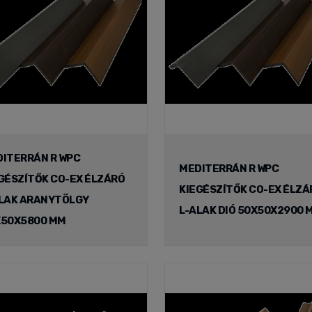
ITERRÁN R WPC
MEDITERRÁN R WPC
GÉSZÍTŐK CO-EX ÉLZÁRÓ
KIEGÉSZÍTŐK CO-EX ÉLZÁ
LAK ARANYTÖLGY
L-ALAK DIÓ 50X50X2900 
X50X5800 MM