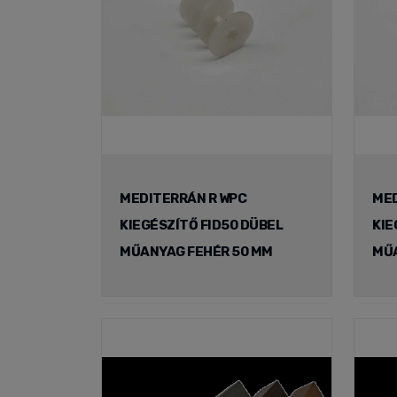
MEDITERRÁN R WPC
MED
KIEGÉSZÍTŐ FID50 DÜBEL
KIE
MŰANYAG FEHÉR 50 MM
MŰA