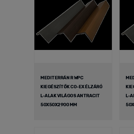
MEDITERRÁN R WPC
MED
KIEGÉSZÍTŐK CO-EX ÉLZÁRÓ
KIE
L-ALAK VILÁGOS ANTRACIT
L-A
50X50X2900 MM
50