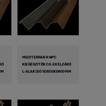
MEDITERRÁN R WPC
RÓ
KIEGÉSZÍTŐK CO-EX ÉLZÁRÓ
MM
L-ALAK DIÓ 50X50X5800 MM