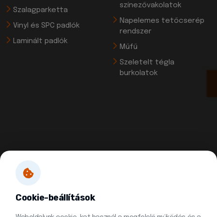
színezővakolatok
Szalagparketta
Napelemes tetőcserép
Vinyl és SPC padlók
rendszer
Laminált padlók
Műfű
Szeletelt tégla
burkolatok
Cookie-beállítások