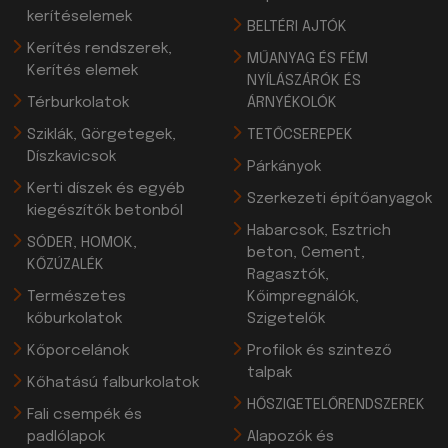
kerítéselemek
BELTÉRI AJTÓK
Kerítés rendszerek,
MŰANYAG ÉS FÉM
Kerítés elemek
NYÍLÁSZÁRÓK ÉS
Térburkolatok
ÁRNYÉKOLÓK
Sziklák, Görgetegek,
TETŐCSEREPEK
Díszkavicsok
Párkányok
Kerti díszek és egyéb
Szerkezeti építőanyagok
kiegészítők betonból
Habarcsok, Esztrich
SÓDER, HOMOK,
beton, Cement,
KŐZÚZALÉK
Ragasztók,
Természetes
Kőimpregnálók,
kőburkolatok
Szigetelők
Kőporcelánok
Profilok és szintező
talpak
Kőhatású falburkolatok
HŐSZIGETELŐRENDSZEREK
Fali csempék és
padlólapok
Alapozók és