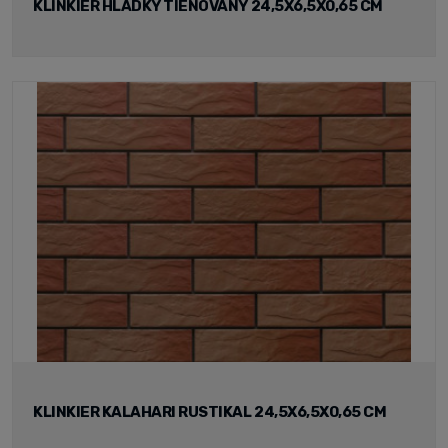
KLINKIER HLADKY TIENOVANY 24,5X6,5X0,65 CM
KLINKIER KALAHARI RUSTIKAL 24,5X6,5X0,65 CM