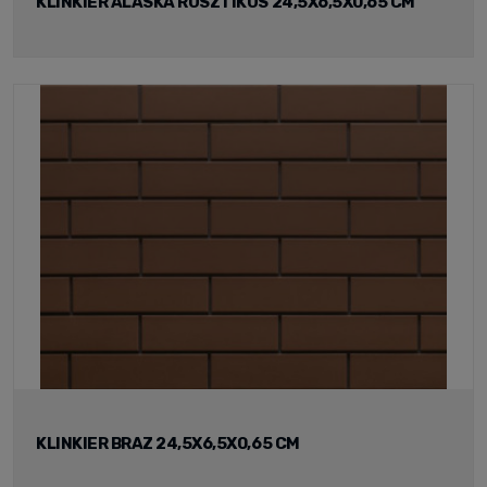
KLINKIER ALASKA RUSZTIKUS 24,5X6,5X0,65 CM
KLINKIER BRAZ 24,5X6,5X0,65 CM