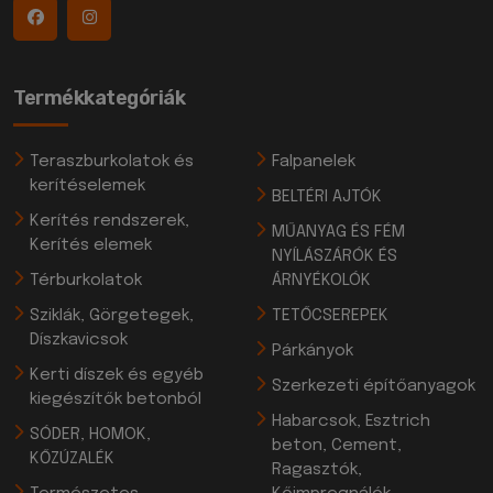
Termékkategóriák
Teraszburkolatok és
Falpanelek
kerítéselemek
BELTÉRI AJTÓK
Kerítés rendszerek,
MŰANYAG ÉS FÉM
Kerítés elemek
NYÍLÁSZÁRÓK ÉS
Térburkolatok
ÁRNYÉKOLÓK
Sziklák, Görgetegek,
TETŐCSEREPEK
Díszkavicsok
Párkányok
Kerti díszek és egyéb
Szerkezeti építőanyagok
kiegészítők betonból
Habarcsok, Esztrich
SÓDER, HOMOK,
beton, Cement,
KŐZÚZALÉK
Ragasztók,