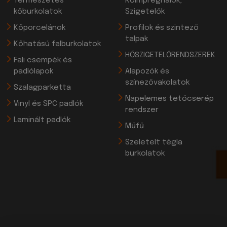
Természetes
Kőimpregnálók,
kőburkolatok
Szigetelők
Kőporcelánok
Profilok és szintező
talpak
Kőhatású falburkolatok
HŐSZIGETELŐRENDSZEREK
Fali csempék és
padlólapok
Alapozók és
színezővakolatok
Szalagparketta
Napelemes tetőcserép
Vinyl és SPC padlók
rendszer
Laminált padlók
Műfű
Szeletelt tégla
burkolatok