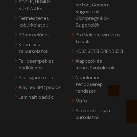
SÓDER, HOMOK,
beton, Cement,
KŐZÚZALÉK
Ragasztók,
Természetes
Kőimpregnálók,
kőburkolatok
Szigetelők
Kőporcelánok
Profilok és szintező
talpak
Kőhatású
falburkolatok
HŐSZIGETELŐRENDSZEREK
Fali csempék és
Alapozók és
padlólapok
színezővakolatok
Szalagparketta
Napelemes
tetőcserép
Vinyl és SPC padlók
rendszer
Laminált padlók
Műfű
Szeletelt tégla
burkolatok