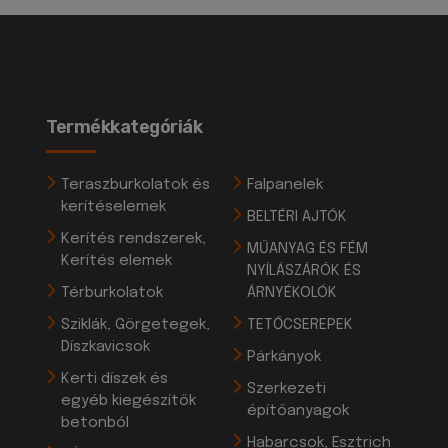
Termékkategóriák
Teraszburkolatok és
Falpanelek
kerítéselemek
BELTÉRI AJTÓK
Kerítés rendszerek,
MŰANYAG ÉS FÉM
Kerítés elemek
NYÍLÁSZÁRÓK ÉS
Térburkolatok
ÁRNYÉKOLÓK
Sziklák, Görgetegek,
TETŐCSEREPEK
Díszkavicsok
Párkányok
Kerti díszek és
Szerkezeti
egyéb kiegészítők
építőanyagok
betonból
Habarcsok, Esztrich