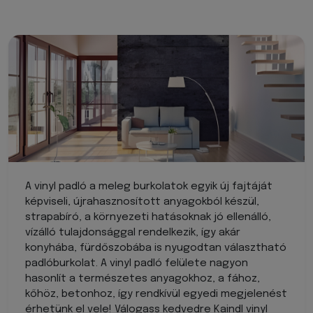
A vinyl padló a meleg burkolatok egyik új fajtáját
képviseli, újrahasznosított anyagokból készül,
strapabíró, a környezeti hatásoknak jó ellenálló,
vízálló tulajdonsággal rendelkezik, így akár
konyhába, fürdőszobába is nyugodtan választható
padlóburkolat. A vinyl padló felülete nagyon
hasonlít a természetes anyagokhoz, a fához,
kőhöz, betonhoz, így rendkívül egyedi megjelenést
érhetünk el vele! Válogass kedvedre Kaindl vinyl