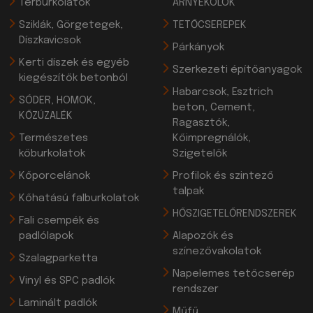
Térburkolatok
ÁRNYÉKOLÓK
Sziklák, Görgetegek,
TETŐCSEREPEK
Díszkavicsok
Párkányok
Kerti díszek és egyéb
Szerkezeti építőanyagok
kiegészítők betonból
Habarcsok, Esztrich
SÓDER, HOMOK,
beton, Cement,
KŐZÚZALÉK
Ragasztók,
Természetes
Kőimpregnálók,
kőburkolatok
Szigetelők
Kőporcelánok
Profilok és szintező
talpak
Kőhatású falburkolatok
HŐSZIGETELŐRENDSZEREK
Fali csempék és
padlólapok
Alapozók és
színezővakolatok
Szalagparketta
Napelemes tetőcserép
Vinyl és SPC padlók
rendszer
Laminált padlók
Műfű