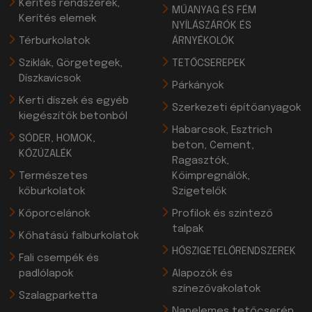
Kerítés rendszerek,
MŰANYAG ÉS FÉM
Kerítés elemek
NYÍLÁSZÁRÓK ÉS
Térburkolatok
ÁRNYÉKOLÓK
Sziklák, Görgetegek,
TETŐCSEREPEK
Díszkavicsok
Párkányok
Kerti díszek és egyéb
Szerkezeti építőanyagok
kiegészítők betonból
Habarcsok, Esztrich
SÓDER, HOMOK,
beton, Cement,
KŐZÚZALÉK
Ragasztók,
Természetes
Kőimpregnálók,
kőburkolatok
Szigetelők
Kőporcelánok
Profilok és szintező
talpak
Kőhatású falburkolatok
HŐSZIGETELŐRENDSZEREK
Fali csempék és
padlólapok
Alapozók és
színezővakolatok
Szalagparketta
Napelemes tetőcserép