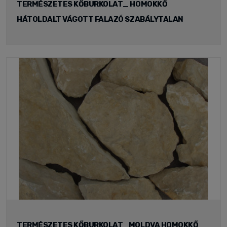
TERMÉSZETES KŐBURKOLAT_ HOMOKKŐ
HÁTOLDALT VÁGOTT FALAZÓ SZABÁLYTALAN
TERMÉSZETES KŐBURKOLAT_MOLDVA HOMOKKŐ_