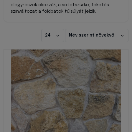
elegyrészek okozzák, a sötétszürke, feketés
színváltozat a földpátok túlsúlyát jelzik.