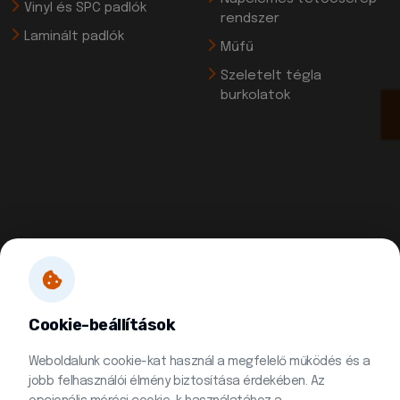
Vinyl és SPC padlók
rendszer
Laminált padlók
Műfű
Szeletelt tégla
burkolatok
Cookie-beállítások
Weboldalunk cookie-kat használ a megfelelő működés és a
jobb felhasználói élmény biztosítása érdekében. Az