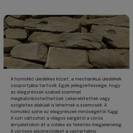
A homokkő üledékes kőzet, a mechanikus üledékek
csoportjába tartozik. Egyik jellegzetessége, hogy
az elegyrészek szabad szemmel
megkülönböztethetőek. Lekerekítettek vagy
szögletes alakúak is lehetnek a szemcsék. A
homokkő színe az elegyrészek minőségétől függ.
A szín változhat a világos sárgától a vörös
árnyalatokon át a zöldes és feketés megjelenésig.
A vöröses elszíneződést a vastartalmú