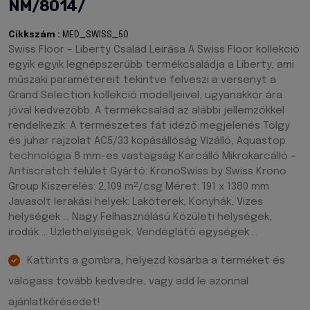
NM/8014/
Cikkszám :
MED_SWISS_50
Swiss Floor – Liberty Család Leírása A Swiss Floor kollekció
egyik egyik legnépszerűbb termékcsaládja a Liberty, ami
műszaki paramétereit tekintve felveszi a versenyt a
Grand Selection kollekció modelljeivel, ugyanakkor ára
jóval kedvezőbb. A termékcsalád az alábbi jellemzőkkel
rendelkezik: A természetes fát idéző megjelenés Tölgy
és juhar rajzolat AC5/33 kopásállóság Vízálló, Aquastop
technológia 8 mm-es vastagság Karcálló Mikrokarcálló –
Antiscratch felület Gyártó: KronoSwiss by Swiss Krono
Group Kiszerelés: 2,109 m²/csg Méret: 191 x 1380 mm
Javasolt lerakási helyek: Lakóterek, Konyhák, Vizes
helységek … Nagy Felhasználású Közületi helységek,
irodák … Üzlethelyiségek, Vendéglátó egységek …
Kattints a gombra, helyezd kosárba a terméket és
válogass tovább kedvedre, vagy add le azonnal
ajánlatkérésedet!