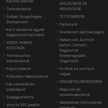
Kerítés elemek
NYÍLÁSZÁRÓK ÉS
Térburkolatok
ÁRNYÉKOLÓK
Sziklák, Görgetegek,
TETŐCSEREPEK
Díszkavicsok
Párkányok
Kerti díszek és egyéb
Szerkezeti építőanyagok
kiegészítők betonból
Habarcsok, Esztrich
SÓDER, HOMOK,
beton, Cement,
KŐZÚZALÉK
Ragasztók,
Természetes
Kőimpregnálók,
kőburkolatok
Szigetelők
Kőporcelánok
Profilok és szintező
talpak
Kőhatású falburkolatok
HŐSZIGETELŐRENDSZEREK
Fali csempék és
padlólapok
Alapozók és
színezővakolatok
Szalagparketta
Napelemes tetőcserép
Vinyl és SPC padlók
rendszer