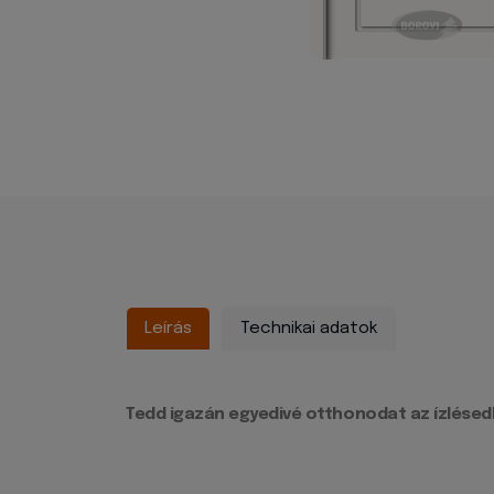
Leírás
Technikai adatok
Tedd igazán egyedivé otthonodat az ízlésedh