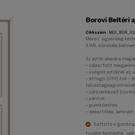
Borovi Beltér
Cikkszám :
MED_BOR_03
Méret: egyénileg kér
A RAL színskála bárme
Az ajtók alapára magáb
- választott megjelen
- üveges ajtóknál az 
- átfogó (UTH) tok - d
falvastagsági intreva
- zárszerkezet (normá
- pántok
- gumitömítés
- dekorfóliás, laminál
Kattints a gombra
tovább kedvedre, vagy