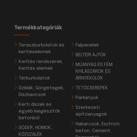
Termékkategóriák
Teraszburkolatok és
Falpanelek
kerítéselemek
BELTÉRI AJTÓK
Kerítés rendszerek,
MŰANYAG ÉS FÉM
Kerítés elemek
NYÍLÁSZÁRÓK ÉS
Térburkolatok
ÁRNYÉKOLÓK
Sziklák, Görgetegek,
TETŐCSEREPEK
Díszkavicsok
Párkányok
Kerti díszek és
Szerkezeti
egyéb kiegészítők
építőanyagok
betonból
Habarcsok, Esztrich
SÓDER, HOMOK,
beton, Cement,
KŐZÚZALÉK