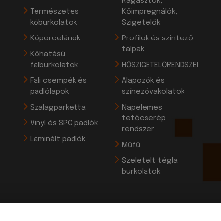
Ragasztók,
Természetes
Kőimpregnálók,
kőburkolatok
Szigetelők
Kőporcelánok
Profilok és szintező
talpak
Kőhatású
falburkolatok
HŐSZIGETELŐRENDSZEREK
Fali csempék és
Alapozók és
padlólapok
színezővakolatok
Szalagparketta
Napelemes
tetőcserép
Vinyl és SPC padlók
rendszer
Laminált padlók
Műfű
Szeletelt tégla
burkolatok