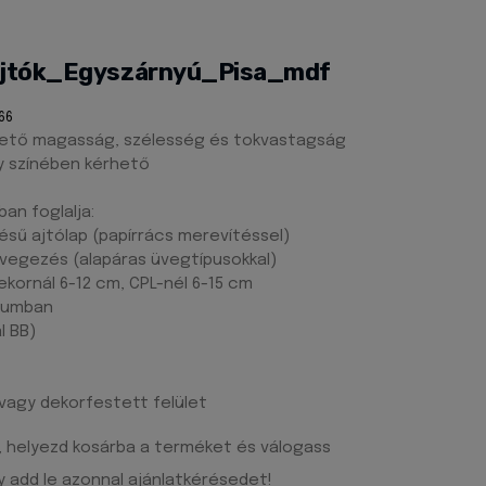
i ajtók_Egyszárnyú_Pisa_mdf
66
hető magasság, szélesség és tokvastagság
ly színében kérhető
an foglalja:
ésű ajtólap (papírrács merevítéssel)
üvegezés (alapáras üvegtípusokkal)
ekornál 6-12 cm, CPL-nél 6-15 cm
llumban
l BB)
t vagy dekorfestett felület
, helyezd kosárba a terméket és válogass
 add le azonnal ajánlatkérésedet!