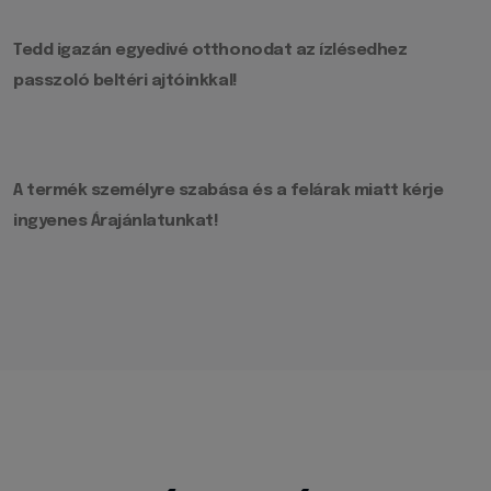
Tedd igazán egyedivé otthonodat az ízlésedhez
passzoló beltéri ajtóinkkal!
A termék személyre szabása és a felárak miatt kérje
ingyenes Árajánlatunkat!