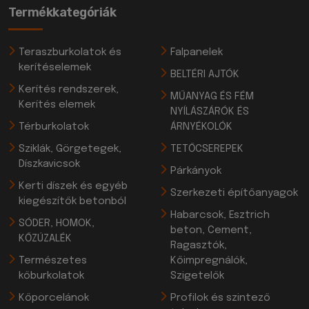
Termékkategóriák
Teraszburkolatok és
Falpanelek
kerítéselemek
BELTÉRI AJTÓK
Kerítés rendszerek,
MŰANYAG ÉS FÉM
Kerítés elemek
NYÍLÁSZÁRÓK ÉS
Térburkolatok
ÁRNYÉKOLÓK
Sziklák, Görgetegek,
TETŐCSEREPEK
Díszkavicsok
Párkányok
Kerti díszek és egyéb
Szerkezeti építőanyagok
kiegészítők betonból
Habarcsok, Esztrich
SÓDER, HOMOK,
beton, Cement,
KŐZÚZALÉK
Ragasztók,
Természetes
Kőimpregnálók,
kőburkolatok
Szigetelők
Kőporcelánok
Profilok és szintező