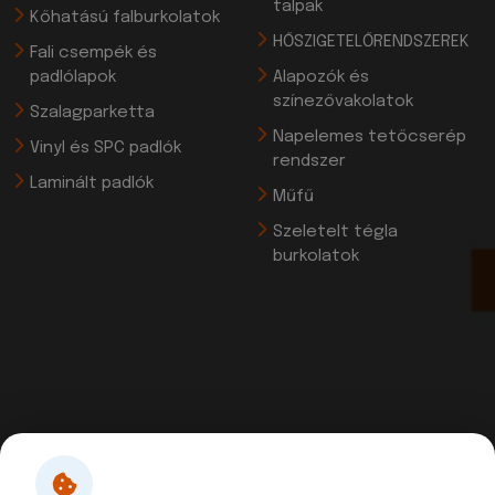
talpak
Kőhatású falburkolatok
HŐSZIGETELŐRENDSZEREK
Fali csempék és
padlólapok
Alapozók és
színezővakolatok
Szalagparketta
Napelemes tetőcserép
Vinyl és SPC padlók
rendszer
Laminált padlók
Műfű
Szeletelt tégla
burkolatok