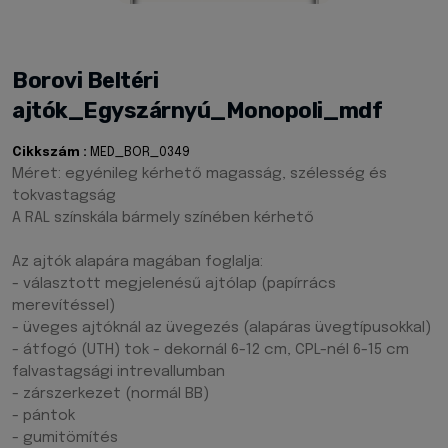
Borovi Beltéri
ajtók_Egyszárnyú_Monopoli_mdf
Cikkszám :
MED_BOR_0349
Méret: egyénileg kérhető magasság, szélesség és
tokvastagság
A RAL színskála bármely színében kérhető
Az ajtók alapára magában foglalja:
- választott megjelenésű ajtólap (papírrács
merevítéssel)
- üveges ajtóknál az üvegezés (alapáras üvegtípusokkal)
- átfogó (UTH) tok - dekornál 6-12 cm, CPL-nél 6-15 cm
falvastagsági intrevallumban
- zárszerkezet (normál BB)
- pántok
- gumitömítés