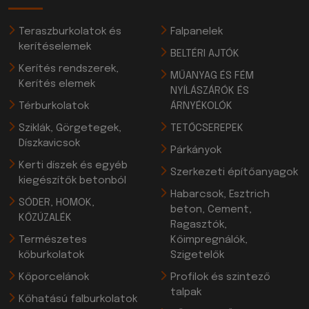
Teraszburkolatok és
Falpanelek
kerítéselemek
BELTÉRI AJTÓK
Kerítés rendszerek,
MŰANYAG ÉS FÉM
Kerítés elemek
NYÍLÁSZÁRÓK ÉS
Térburkolatok
ÁRNYÉKOLÓK
Sziklák, Görgetegek,
TETŐCSEREPEK
Díszkavicsok
Párkányok
Kerti díszek és egyéb
Szerkezeti építőanyagok
kiegészítők betonból
Habarcsok, Esztrich
SÓDER, HOMOK,
beton, Cement,
KŐZÚZALÉK
Ragasztók,
Természetes
Kőimpregnálók,
kőburkolatok
Szigetelők
Kőporcelánok
Profilok és szintező
talpak
Kőhatású falburkolatok