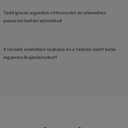
Tedd igazán egyedivé otthonodat az ízlésedhez
passzoló beltéri ajtóinkkal!
A termék személyre szabása és a felárak miatt kérje
ingyenes Árajánlatunkat!