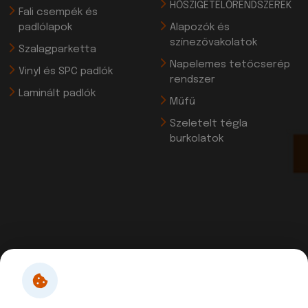
HŐSZIGETELŐRENDSZEREK
Fali csempék és
padlólapok
Alapozók és
színezővakolatok
Szalagparketta
Napelemes tetőcserép
Vinyl és SPC padlók
rendszer
Laminált padlók
Műfű
Szeletelt tégla
burkolatok