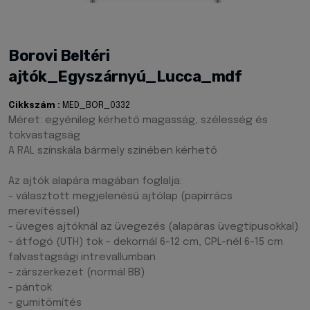
Borovi Beltéri
ajtók_Egyszárnyú_Lucca_mdf
Cikkszám :
MED_BOR_0332
Méret: egyénileg kérhető magasság, szélesség és
tokvastagság
A RAL színskála bármely színében kérhető
Az ajtók alapára magában foglalja:
- választott megjelenésű ajtólap (papírrács
merevítéssel)
- üveges ajtóknál az üvegezés (alapáras üvegtípusokkal)
- átfogó (UTH) tok - dekornál 6-12 cm, CPL-nél 6-15 cm
falvastagsági intrevallumban
- zárszerkezet (normál BB)
- pántok
- gumitömítés