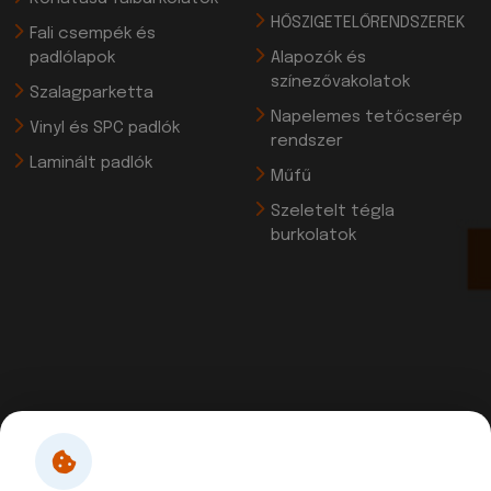
HŐSZIGETELŐRENDSZEREK
Fali csempék és
padlólapok
Alapozók és
színezővakolatok
Szalagparketta
Napelemes tetőcserép
Vinyl és SPC padlók
rendszer
Laminált padlók
Műfű
Szeletelt tégla
burkolatok