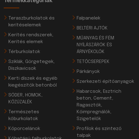
Termékkategóriák
Teraszburkolatok és
Falpanelek
kerítéselemek
BELTÉRI AJTÓK
Kerítés rendszerek,
MŰANYAG ÉS FÉM
Kerítés elemek
NYÍLÁSZÁRÓK ÉS
Térburkolatok
ÁRNYÉKOLÓK
Sziklák, Görgetegek,
TETŐCSEREPEK
Díszkavicsok
Párkányok
Kerti díszek és egyéb
Szerkezeti építőanyagok
kiegészítők betonból
Habarcsok, Esztrich
SÓDER, HOMOK,
beton, Cement,
KŐZÚZALÉK
Ragasztók,
Természetes
Kőimpregnálók,
kőburkolatok
Szigetelők
Kőporcelánok
Profilok és szintező
talpak
Kőhatású falburkolatok