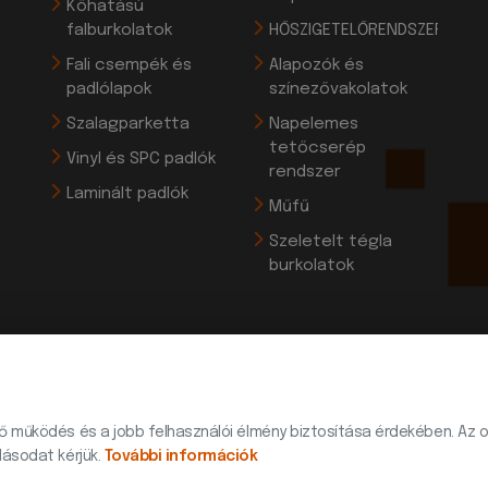
Kőhatású
falburkolatok
HŐSZIGETELŐRENDSZEREK
Fali csempék és
Alapozók és
padlólapok
színezővakolatok
Szalagparketta
Napelemes
tetőcserép
Vinyl és SPC padlók
rendszer
Laminált padlók
Műfű
Szeletelt tégla
burkolatok
ő működés és a jobb felhasználói élmény biztosítása érdekében. Az o
© 2026 Minden jog fenntartva | Készítette:
Innovip.hu Kft.
lásodat kérjük.
További információk