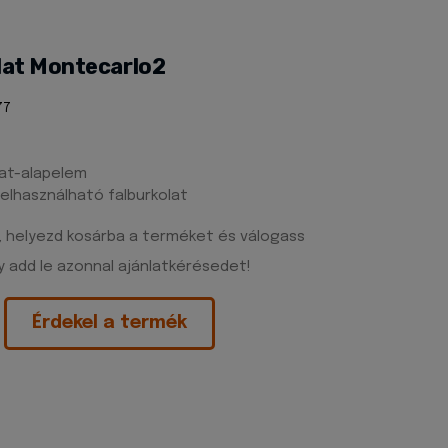
lat Montecarlo2
77
lat-alapelem
felhasználható falburkolat
, helyezd kosárba a terméket és válogass
 add le azonnal ajánlatkérésedet!
Érdekel a termék