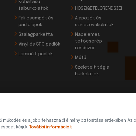
Kőhatású
falburkolatok
HŐSZIGETELŐRENDSZEREK
Fali csempék és
Alapozók és
padlólapok
színezővakolatok
Szalagparketta
Napelemes
tetőcserép
Vinyl és SPC padlók
rendszer
Laminált padlók
Műfű
Szeletelt tégla
burkolatok
ő működés és a jobb felhasználói élmény biztosítása érdekében. Az o
© 2026 Minden jog fenntartva | Készítette:
Innovip.hu Kft.
lásodat kérjük.
További információk