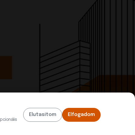
Elutasítom
Elfogadom
pcionális