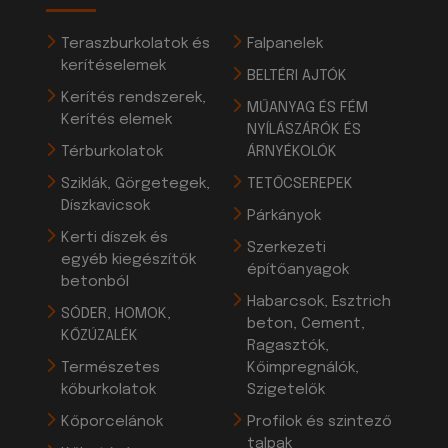
Teraszburkolatok és
Falpanelek
kerítéselemek
BELTÉRI AJTÓK
Kerítés rendszerek,
MŰANYAG ÉS FÉM
Kerítés elemek
NYÍLÁSZÁRÓK ÉS
Térburkolatok
ÁRNYÉKOLÓK
Sziklák, Görgetegek,
TETŐCSEREPEK
Díszkavicsok
Párkányok
Kerti díszek és
Szerkezeti
egyéb kiegészítők
építőanyagok
betonból
Habarcsok, Esztrich
SÓDER, HOMOK,
beton, Cement,
KŐZÚZALÉK
Ragasztók,
Természetes
Kőimpregnálók,
kőburkolatok
Szigetelők
Kőporcelánok
Profilok és szintező
talpak