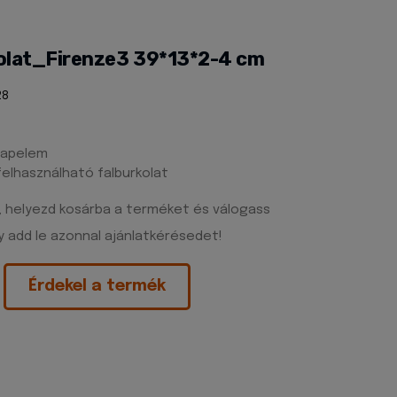
olat_Firenze3 39*13*2-4 cm
28
alapelem
felhasználható falburkolat
, helyezd kosárba a terméket és válogass
 add le azonnal ajánlatkérésedet!
Érdekel a termék