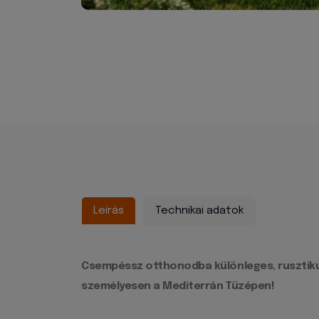
Leírás
Technikai adatok
Csempéssz otthonodba különleges, rusztikus 
személyesen a Mediterrán Tüzépen!