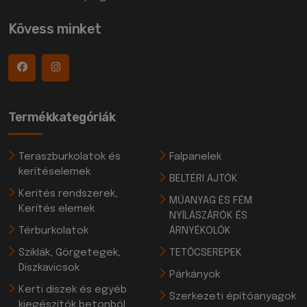
Kövess minket
Termékkategóriák
Teraszburkolatok és
Falpanelek
kerítéselemek
BELTÉRI AJTÓK
Kerítés rendszerek,
MŰANYAG ÉS FÉM
Kerítés elemek
NYÍLÁSZÁRÓK ÉS
Térburkolatok
ÁRNYÉKOLÓK
Sziklák, Görgetegek,
TETŐCSEREPEK
Díszkavicsok
Párkányok
Kerti díszek és egyéb
Szerkezeti építőanyagok
kiegészítők betonból