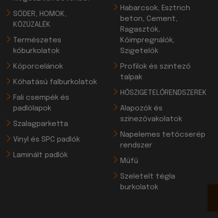
Habarcsok, Esztrich
SÓDER, HOMOK,
beton, Cement,
KŐZÚZALÉK
Ragasztók,
Természetes
Kőimpregnálók,
kőburkolatok
Szigetelők
Kőporcelánok
Profilok és szintező
talpak
Kőhatású falburkolatok
HŐSZIGETELŐRENDSZEREK
Fali csempék és
padlólapok
Alapozók és
színezővakolatok
Szalagparketta
Napelemes tetőcserép
Vinyl és SPC padlók
rendszer
Laminált padlók
Műfű
Szeletelt tégla
burkolatok