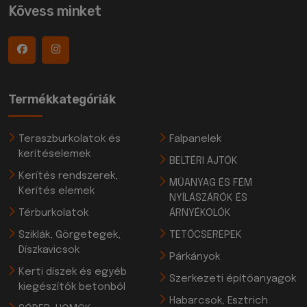
Kövess minket
Termékkategóriák
Teraszburkolatok és
Falpanelek
kerítéselemek
BELTÉRI AJTÓK
Kerítés rendszerek,
MŰANYAG ÉS FÉM
Kerítés elemek
NYÍLÁSZÁRÓK ÉS
Térburkolatok
ÁRNYÉKOLÓK
Sziklák, Görgetegek,
TETŐCSEREPEK
Díszkavicsok
Párkányok
Kerti díszek és egyéb
Szerkezeti építőanyagok
kiegészítők betonból
Habarcsok, Esztrich