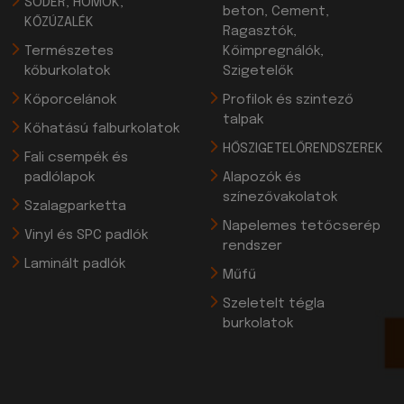
SÓDER, HOMOK,
beton, Cement,
KŐZÚZALÉK
Ragasztók,
Természetes
Kőimpregnálók,
kőburkolatok
Szigetelők
Kőporcelánok
Profilok és szintező
talpak
Kőhatású falburkolatok
HŐSZIGETELŐRENDSZEREK
Fali csempék és
padlólapok
Alapozók és
színezővakolatok
Szalagparketta
Napelemes tetőcserép
Vinyl és SPC padlók
rendszer
Laminált padlók
Műfű
Szeletelt tégla
burkolatok