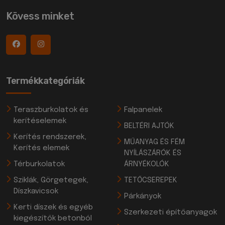
Kövess minket
Termékkategóriák
Teraszburkolatok és
Falpanelek
kerítéselemek
BELTÉRI AJTÓK
Kerítés rendszerek,
MŰANYAG ÉS FÉM
Kerítés elemek
NYÍLÁSZÁRÓK ÉS
Térburkolatok
ÁRNYÉKOLÓK
Sziklák, Görgetegek,
TETŐCSEREPEK
Díszkavicsok
Párkányok
Kerti díszek és egyéb
Szerkezeti építőanyagok
kiegészítők betonból