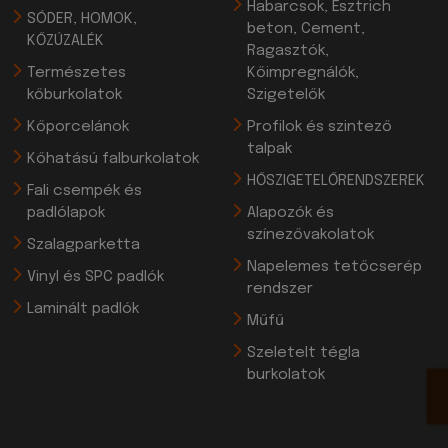
Habarcsok, Esztrich
SÓDER, HOMOK,
beton, Cement,
KŐZÚZALÉK
Ragasztók,
Természetes
Kőimpregnálók,
kőburkolatok
Szigetelők
Kőporcelánok
Profilok és szintező
talpak
Kőhatású falburkolatok
HŐSZIGETELŐRENDSZEREK
Fali csempék és
padlólapok
Alapozók és
színezővakolatok
Szalagparketta
Napelemes tetőcserép
Vinyl és SPC padlók
rendszer
Laminált padlók
Műfű
Szeletelt tégla
burkolatok