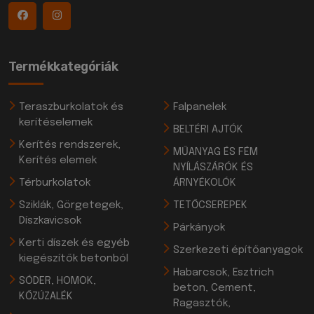
Termékkategóriák
Teraszburkolatok és
Falpanelek
kerítéselemek
BELTÉRI AJTÓK
Kerítés rendszerek,
MŰANYAG ÉS FÉM
Kerítés elemek
NYÍLÁSZÁRÓK ÉS
Térburkolatok
ÁRNYÉKOLÓK
Sziklák, Görgetegek,
TETŐCSEREPEK
Díszkavicsok
Párkányok
Kerti díszek és egyéb
Szerkezeti építőanyagok
kiegészítők betonból
Habarcsok, Esztrich
SÓDER, HOMOK,
beton, Cement,
KŐZÚZALÉK
Ragasztók,