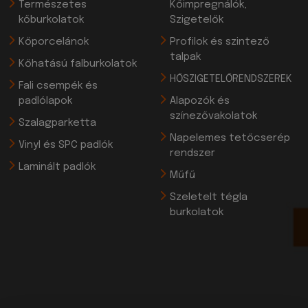
Természetes
Kőimpregnálók,
kőburkolatok
Szigetelők
Kőporcelánok
Profilok és szintező
talpak
Kőhatású falburkolatok
HŐSZIGETELŐRENDSZEREK
Fali csempék és
padlólapok
Alapozók és
színezővakolatok
Szalagparketta
Napelemes tetőcserép
Vinyl és SPC padlók
rendszer
Laminált padlók
Műfű
Szeletelt tégla
burkolatok