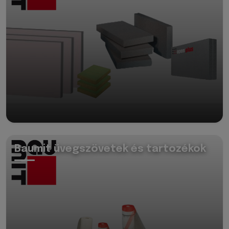
Baumit üvegszövetek és tartozékok