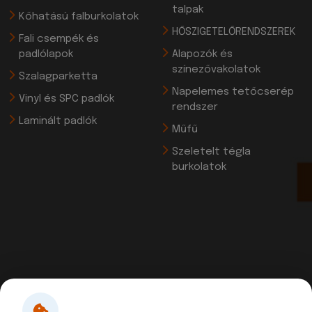
talpak
Kőhatású falburkolatok
HŐSZIGETELŐRENDSZEREK
Fali csempék és
padlólapok
Alapozók és
színezővakolatok
Szalagparketta
Napelemes tetőcserép
Vinyl és SPC padlók
rendszer
Laminált padlók
Műfű
Szeletelt tégla
burkolatok