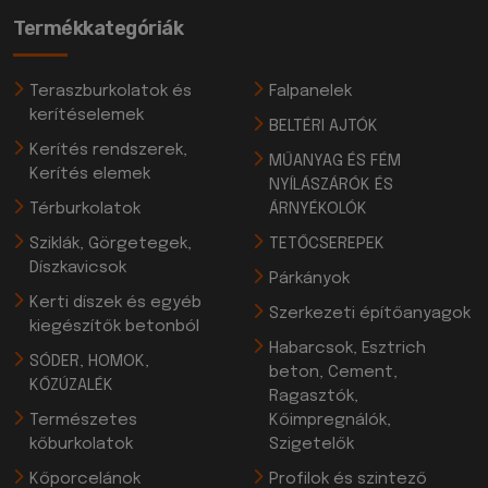
Termékkategóriák
Teraszburkolatok és
Falpanelek
kerítéselemek
BELTÉRI AJTÓK
Kerítés rendszerek,
MŰANYAG ÉS FÉM
Kerítés elemek
NYÍLÁSZÁRÓK ÉS
Térburkolatok
ÁRNYÉKOLÓK
Sziklák, Görgetegek,
TETŐCSEREPEK
Díszkavicsok
Párkányok
Kerti díszek és egyéb
Szerkezeti építőanyagok
kiegészítők betonból
Habarcsok, Esztrich
SÓDER, HOMOK,
beton, Cement,
KŐZÚZALÉK
Ragasztók,
Természetes
Kőimpregnálók,
kőburkolatok
Szigetelők
Kőporcelánok
Profilok és szintező