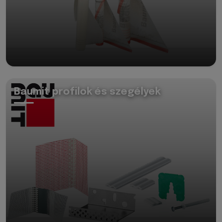
Baumit profilok és szegélyek