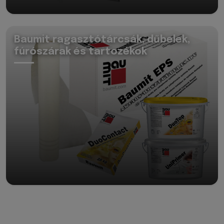
Baumit ragasztótárcsák, dűbelek,
fúrószárak és tartozékok