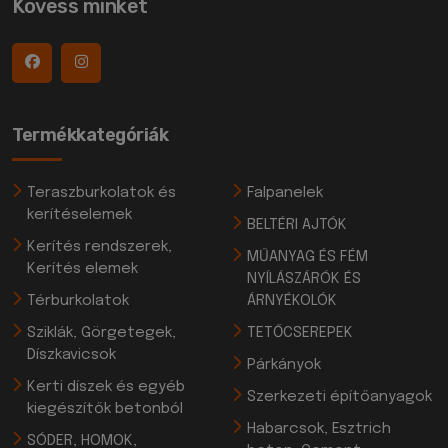
Kövess minket
Termékkategóriák
Teraszburkolatok és
Falpanelek
kerítéselemek
BELTÉRI AJTÓK
Kerítés rendszerek,
MŰANYAG ÉS FÉM
Kerítés elemek
NYÍLÁSZÁRÓK ÉS
Térburkolatok
ÁRNYÉKOLÓK
Sziklák, Görgetegek,
TETŐCSEREPEK
Díszkavicsok
Párkányok
Kerti díszek és egyéb
Szerkezeti építőanyagok
kiegészítők betonból
Habarcsok, Esztrich
SÓDER, HOMOK,