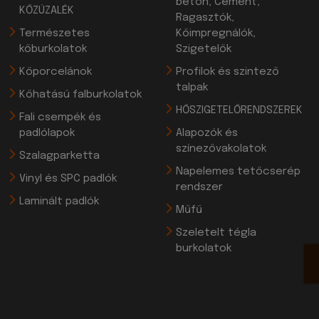
beton, Cement,
KŐZÚZALÉK
Ragasztók,
Természetes
Kőimpregnálók,
kőburkolatok
Szigetelők
Kőporcelánok
Profilok és szintező
talpak
Kőhatású falburkolatok
HŐSZIGETELŐRENDSZEREK
Fali csempék és
padlólapok
Alapozók és
színezővakolatok
Szalagparketta
Napelemes tetőcserép
Vinyl és SPC padlók
rendszer
Laminált padlók
Műfű
Szeletelt tégla
burkolatok