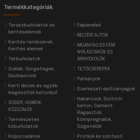
Termékkategóriák
Teraszburkolatok és
Falpanelek
kerítéselemek
BELTÉRI AJTÓK
Kerítés rendszerek,
MŰANYAG ÉS FÉM
Kerítés elemek
NYÍLÁSZÁRÓK ÉS
Térburkolatok
ÁRNYÉKOLÓK
Sziklák, Görgetegek,
TETŐCSEREPEK
Díszkavicsok
Párkányok
Kerti díszek és egyéb
Szerkezeti építőanyagok
kiegészítők betonból
Habarcsok, Esztrich
SÓDER, HOMOK,
beton, Cement,
KŐZÚZALÉK
Ragasztók,
Természetes
Kőimpregnálók,
kőburkolatok
Szigetelők
Kőporcelánok
Profilok és szintező