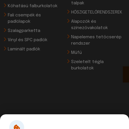
talpak
Kőhatású falburkolatok
HŐSZIGETELŐRENDSZEREK
Fali csempék és
padlólapok
Alapozók és
színezővakolatok
Szalagparketta
Napelemes tetőcserép
Vinyl és SPC padlók
rendszer
Laminált padlók
Műfű
Szeletelt tégla
burkolatok