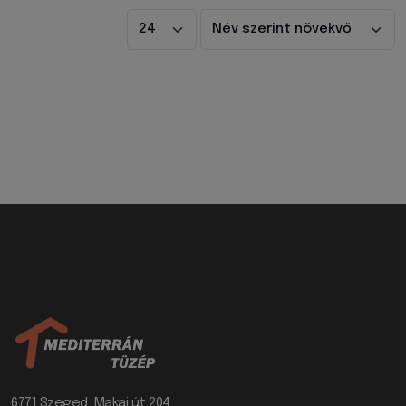
6771 Szeged, Makai út 204.