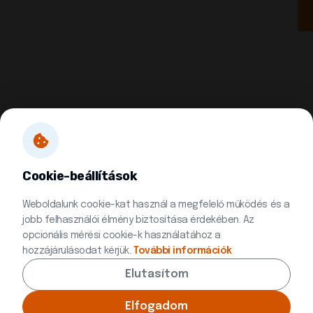
Cookie-beállítások
Weboldalunk cookie-kat használ a megfelelő működés és a
jobb felhasználói élmény biztosítása érdekében. Az
opcionális mérési cookie-k használatához a
hozzájárulásodat kérjük.
További információk
Elutasítom
© 2026 Minden jog fenntartva | Készítette:
Innovip.hu Kft.
Elfogadom