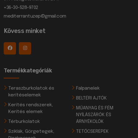
+36-30-528-9702
mediterrantuzep@gmail.com
Kövess minket
Termékkategóriák
Teraszburkolatok és
Falpanelek
kerítéselemek
BELTÉRI AJTÓK
Kerítés rendszerek,
MŰANYAG ÉS FÉM
Kerítés elemek
NYÍLÁSZÁRÓK ÉS
Térburkolatok
ÁRNYÉKOLÓK
Sziklák, Görgetegek,
TETŐCSEREPEK