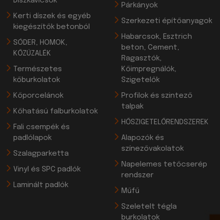
Díszkavicsok
Párkányok
Kerti díszek és egyéb
Szerkezeti építőanyagok
kiegészítők betonból
Habarcsok, Esztrich
SÓDER, HOMOK,
beton, Cement,
KŐZÚZALÉK
Ragasztók,
Természetes
Kőimpregnálók,
kőburkolatok
Szigetelők
Kőporcelánok
Profilok és szintező
talpak
Kőhatású falburkolatok
HŐSZIGETELŐRENDSZEREK
Fali csempék és
padlólapok
Alapozók és
színezővakolatok
Szalagparketta
Napelemes tetőcserép
Vinyl és SPC padlók
rendszer
Laminált padlók
Műfű
Szeletelt tégla
burkolatok